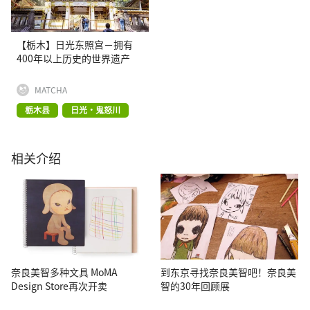
【栃木】日光东照宫－拥有
400年以上历史的世界遗产
MATCHA
栃木县
日光・鬼怒川
相关介绍
奈良美智多种文具 MoMA
到东京寻找奈良美智吧！奈良美
Design Store再次开卖
智的30年回顾展