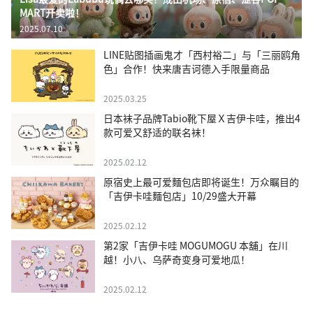
MART开卖啦！
2025.07.10
LINE贴图插画鬼才「西村裕二」与「三丽鸥角
色」合作！快来唐吉诃德入手限量商品
2025.03.25
日本袜子品牌Tabio靴下屋Ｘ吉伊卡哇，推出4
款可爱又舒适的联名袜！
2025.02.12
原宿史上最可爱麵包店即将诞生！万众瞩目的
「吉伊卡哇麵包店」10/29盛大开幕
2025.02.12
第2家「吉伊卡哇 MOGUMOGU 本舖」在川
越！小八、乌萨奇变身可爱地瓜！
2025.02.12