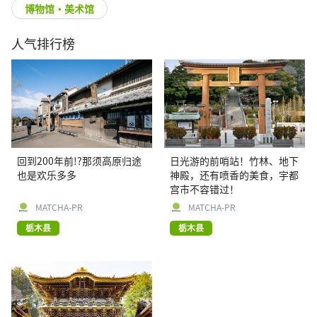
博物馆・美术馆
人气排行榜
回到200年前!?那须高原归途
日光游的前哨站！竹林、地下
也是欢乐多多
神殿，还有喷香的美食，宇都
宫市不容错过！
MATCHA-PR
MATCHA-PR
栃木县
栃木县