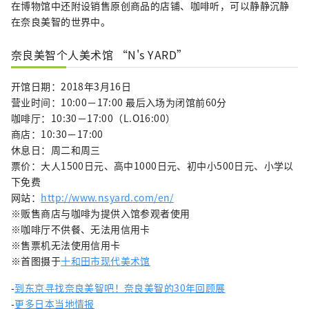
在博物馆中还附设销售原创商品的店铺、咖啡听，可以静静沉静
在奈良美智的世界中。
奈良美智个人美术馆 “N's YARD”
开馆日期：2018年3月16日
营业时间：10:00－17:00 最后入场为闭馆前60分
咖啡厅：10:30－17:00（L.O16:00）
商店：10:30－17:00
休息日：周二和周三
票价：大人1500日元、高中1000日元、初中小500日元、小学以
下免费
网站：
http://www.nsyard.com/en/
※贩售商店与咖啡为提供入馆参观者使用
※咖啡厅不供餐、无法用信用卡
※售票机无法使用信用卡
※首图摄于
十和田市现代美术馆
-
到东京寻找奈良美智吧！奈良美智的30年回顾展
-
更多日本当地情报