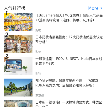
人气排行榜
More
【BicCamera最大17%优惠券】最新人气商品
23选＆购物攻略（电器、药妆、玩具等）
购物
日本药妆店最强指南：12大药妆店优惠比较完
整分析！
购物
一起来追剧！ FOD、U-NEXT、Hulu日本在线
影音平台8选
购物
都心皇居晨跑，锻炼赏景两不误！【ASICS
RUN东京丸之内】店超贴心服务大解析！
东京都
日本新干线攻略！一次搞懂购票方式、种类区
分、座位