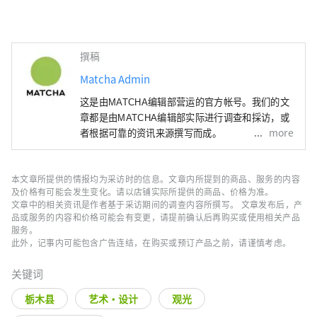
撰稿
Matcha Admin
这是由MATCHA编辑部营运的官方帐号。我们的文
章都是由MATCHA编辑部实际进行调查和採访，或
more
者根据可靠的资讯来源撰写而成。
本文章所提供的情报均为采访时的信息。文章内所提到的商品、服务的内容
及价格有可能会发生变化。请以店铺实际所提供的商品、价格为准。
文章中的相关资讯是作者基于采访期间的调查内容所撰写。 文章发布后，产
品或服务的内容和价格可能会有变更，请提前确认后再购买或使用相关产品
服务。
此外，记事内可能包含广告连结，在购买或预订产品之前，请谨慎考虑。
关键词
栃木县
艺术・设计
观光