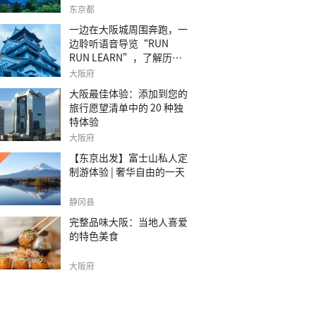
之旅。
东京都
一边在大阪城周围奔跑，一
边聆听语音导览“RUN
RUN LEARN”，了解历
史。
大阪府
大阪最佳体验：添加到您的
旅行愿望清单中的 20 种独
特体验
大阪府
【东京出发】富士山私人定
制游体验 | 奢华自由的一天
静冈县
完整品味大阪：当地人喜爱
的特色美食
大阪府