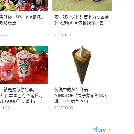
等到你！USJ环球影城万
咬、吃、保护！吉卜力动画角
攻略玩法
色化身iphoe传输线保护套
.07.26
2018.04.27
西就是要与你分享，
传说中的梦幻商品，
17年日本星巴克圣诞系列
MINISTOP“栗子蒙布朗冰淇
IVE GOOD”温暖上市！
淋”今年强势回归！
.11.02
2017.09.06
More