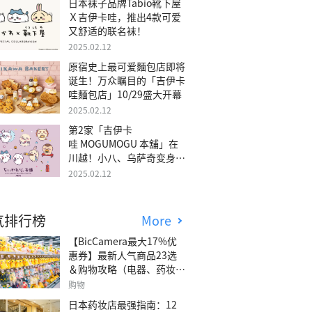
日本袜子品牌Tabio靴下屋
Ｘ吉伊卡哇，推出4款可爱
又舒适的联名袜！
2025.02.12
原宿史上最可爱麵包店即将
诞生！万众瞩目的「吉伊卡
哇麵包店」10/29盛大开幕
2025.02.12
第2家「吉伊卡
哇 MOGUMOGU 本舖」在
川越！小八、乌萨奇变身可
爱地瓜！
2025.02.12
气排行榜
More
【BicCamera最大17%优
惠券】最新人气商品23选
＆购物攻略（电器、药妆、
玩具等）
购物
日本药妆店最强指南：12