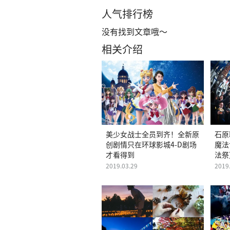
人气排行榜
没有找到文章哦～
相关介绍
美少女战士全员到齐！全新原
石原
创剧情只在环球影城4-D剧场
魔法
才看得到
法祭
2019.03.29
2019