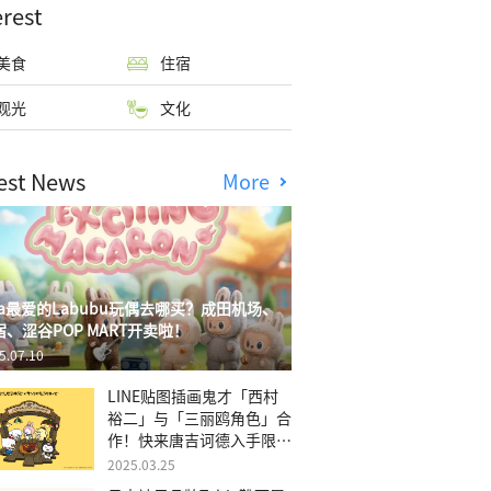
erest
美食
住宿
观光
文化
est News
More
isa最爱的Labubu玩偶去哪买？成田机场、
宿、涩谷POP MART开卖啦！
5.07.10
LINE贴图插画鬼才「西村
裕二」与「三丽鸥角色」合
作！快来唐吉诃德入手限量
商品
2025.03.25