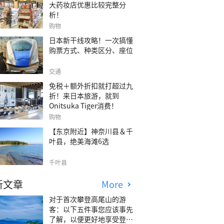
大药妆店优惠比较完整分
析！
购物
日本新干线攻略！一次搞懂
购票方式、种类区分、座位
交通
免税＋额外折扣就打超过九
折！来日本旅游，就到
Onitsuka Tiger消费！
购物
【东京附近】神奈川县＆千
叶县，绝美海滩6选
千叶县
新文章
More
对于首次攀登高尾山的游
客：以下五件事您应该事先
了解，以便更好地享受登山