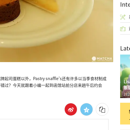
Int
Lat
蛋糕以外，Pastry snaffle's还有许多以当季食材制成
L
够错过？今天就跟着小编一起到函馆站前分店来趟午后约会
原
202