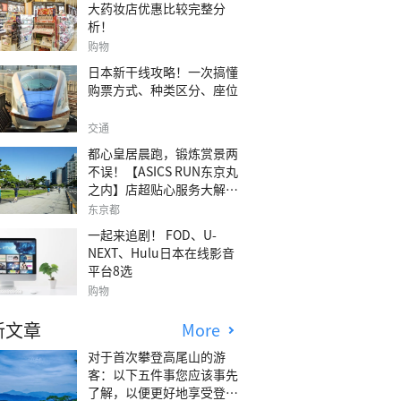
大药妆店优惠比较完整分
析！
购物
日本新干线攻略！一次搞懂
购票方式、种类区分、座位
交通
都心皇居晨跑，锻炼赏景两
不误！【ASICS RUN东京丸
之内】店超贴心服务大解
析！
东京都
一起来追剧！ FOD、U-
NEXT、Hulu日本在线影音
平台8选
购物
新文章
More
对于首次攀登高尾山的游
客：以下五件事您应该事先
了解，以便更好地享受登山