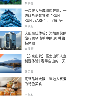
之旅。
东京都
一边在大阪城周围奔跑，一
边聆听语音导览“RUN
RUN LEARN”，了解历
史。
大阪府
大阪最佳体验：添加到您的
旅行愿望清单中的 20 种独
特体验
大阪府
【东京出发】富士山私人定
制游体验 | 奢华自由的一天
静冈县
完整品味大阪：当地人喜爱
的特色美食
大阪府