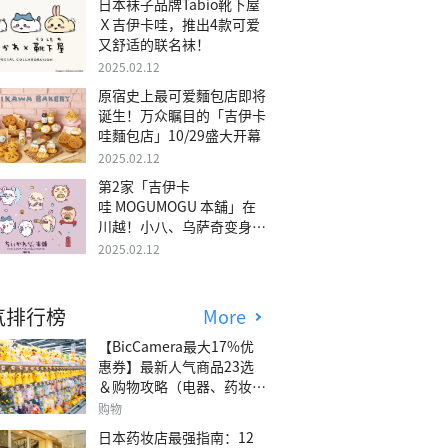
日本袜子品牌Tabio靴下屋
Ｘ吉伊卡哇，推出4款可爱
又舒适的联名袜！
2025.02.12
原宿史上最可爱麵包店即将
诞生！万众瞩目的「吉伊卡
哇麵包店」10/29盛大开幕
2025.02.12
第2家「吉伊卡
哇 MOGUMOGU 本舖」在
川越！小八、乌萨奇变身可
爱地瓜！
2025.02.12
气排行榜
More
【BicCamera最大17%优
惠券】最新人气商品23选
＆购物攻略（电器、药妆、
玩具等）
购物
日本药妆店最强指南：12