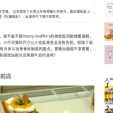
文字裡。 日本是除了台灣以外待得最久的地方，最近開始迷上
是《別讓我走》，永遠停不下旅行和思考。
能不提Pastry snaffle's的绵密起司欧姆蕾蛋糕，
，小巧可爱的尺寸让人吃起来完全没有负担。但除了招
fle's还有许多以当季食材制成的甜点，更推出超值午茶套餐，
到函馆站前分店来趟午后约会吧！
馆站前店
人