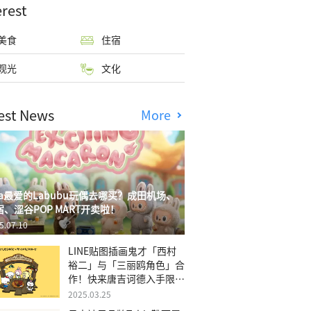
erest
美食
住宿
观光
文化
est News
More
isa最爱的Labubu玩偶去哪买？成田机场、
宿、涩谷POP MART开卖啦！
5.07.10
LINE贴图插画鬼才「西村
裕二」与「三丽鸥角色」合
作！快来唐吉诃德入手限量
商品
2025.03.25