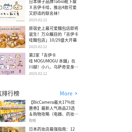
日本袜子品牌Tabio靴下屋
Ｘ吉伊卡哇，推出4款可爱
又舒适的联名袜！
2025.02.12
原宿史上最可爱麵包店即将
诞生！万众瞩目的「吉伊卡
哇麵包店」10/29盛大开幕
2025.02.12
第2家「吉伊卡
哇 MOGUMOGU 本舖」在
川越！小八、乌萨奇变身可
爱地瓜！
2025.02.12
气排行榜
More
【BicCamera最大17%优
惠券】最新人气商品23选
＆购物攻略（电器、药妆、
玩具等）
购物
日本药妆店最强指南：12