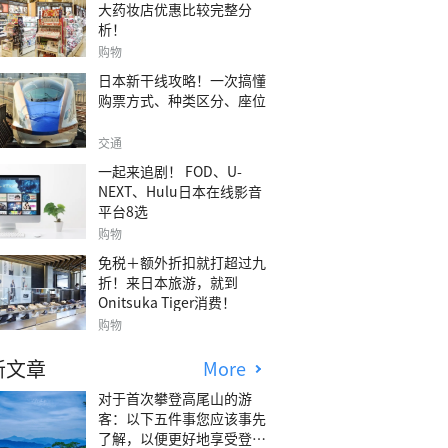
大药妆店优惠比较完整分
析！
购物
日本新干线攻略！一次搞懂
购票方式、种类区分、座位
交通
一起来追剧！ FOD、U-
NEXT、Hulu日本在线影音
平台8选
购物
免税＋额外折扣就打超过九
折！来日本旅游，就到
Onitsuka Tiger消费！
购物
新文章
More
对于首次攀登高尾山的游
客：以下五件事您应该事先
了解，以便更好地享受登山