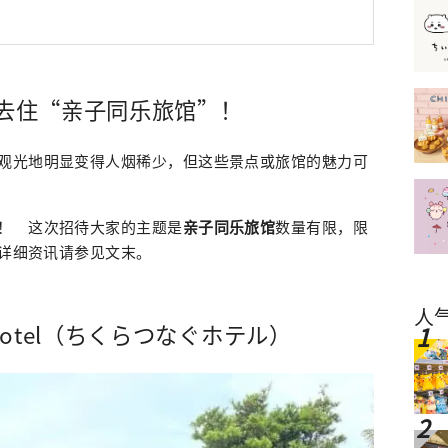
来去住“亲子同乐旅馆”！
观光地明显变得人烟稀少，但这些景点或旅馆的魅力可
！ 这次招待大家的主题是
亲子同乐旅馆
数量有限，限
等详细资讯请参见文末。
人
agu Hotel（ちくらつなぐホテル）