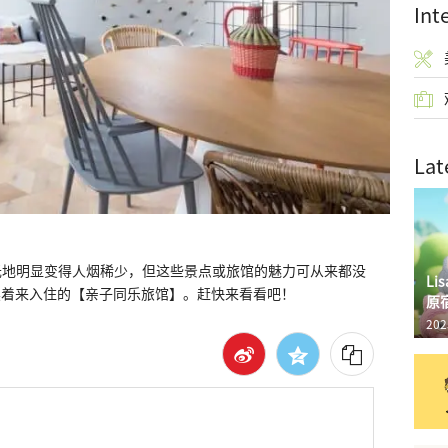
Int
Lat
光地明显变得人烟稀少，但这些景点或旅馆的魅力可从来都没
L
待读着来入住的【亲子同乐旅馆】。赶快来看看吧！
原
202