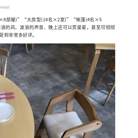
Hotel
8部屋)”“大房型(14名×2室)”“帐篷(4名×5
海浪的风、波浪的声音、晚上还可以赏星星，甚至可彻彻
受到非常多好评。