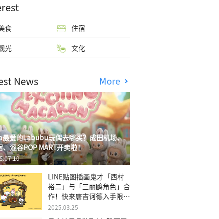
erest
美食
住宿
观光
文化
est News
More
isa最爱的Labubu玩偶去哪买？成田机场、
宿、涩谷POP MART开卖啦！
5.07.10
LINE贴图插画鬼才「西村
裕二」与「三丽鸥角色」合
作！快来唐吉诃德入手限量
商品
2025.03.25