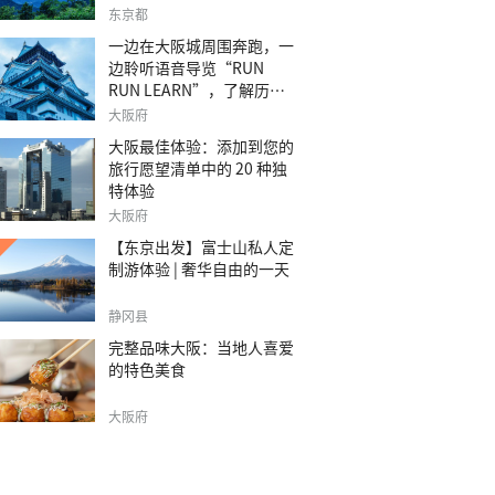
之旅。
东京都
一边在大阪城周围奔跑，一
边聆听语音导览“RUN
RUN LEARN”，了解历
史。
大阪府
大阪最佳体验：添加到您的
旅行愿望清单中的 20 种独
特体验
大阪府
【东京出发】富士山私人定
制游体验 | 奢华自由的一天
静冈县
完整品味大阪：当地人喜爱
的特色美食
大阪府