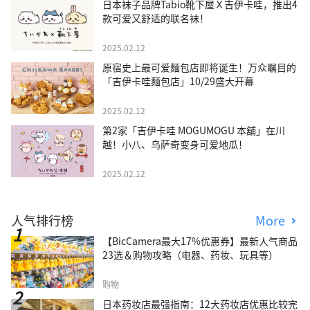
日本袜子品牌Tabio靴下屋Ｘ吉伊卡哇，推出4
款可爱又舒适的联名袜！
2025.02.12
原宿史上最可爱麵包店即将诞生！万众瞩目的
「吉伊卡哇麵包店」10/29盛大开幕
2025.02.12
第2家「吉伊卡哇 MOGUMOGU 本舖」在川
越！小八、乌萨奇变身可爱地瓜！
2025.02.12
人气排行榜
More
【BicCamera最大17%优惠券】最新人气商品
23选＆购物攻略（电器、药妆、玩具等）
购物
日本药妆店最强指南：12大药妆店优惠比较完