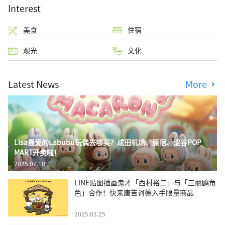
Interest
美食
住宿
观光
文化
Latest News
More
Lisa最爱的Labubu玩偶去哪买？成田机场、原宿、涩谷POP
MART开卖啦！
2025.07.10
LINE贴图插画鬼才「西村裕二」与「三丽鸥角
色」合作！快来唐吉诃德入手限量商品
2025.03.25