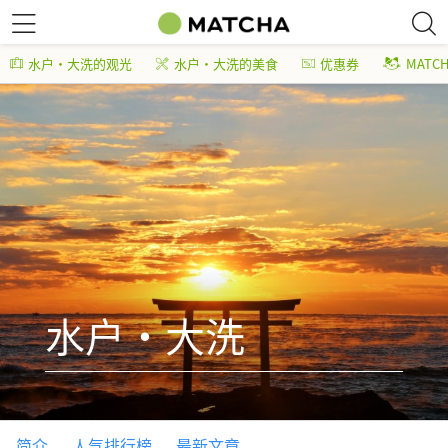
水户・大洗的观光
水户・大洗的美食
优惠券
MATC
水户・大洗
简介
人气排行榜
最新文章