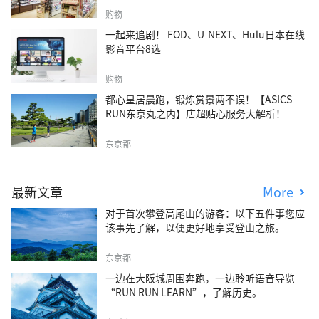
购物
一起来追剧！ FOD、U-NEXT、Hulu日本在线
影音平台8选
购物
都心皇居晨跑，锻炼赏景两不误！【ASICS
RUN东京丸之内】店超贴心服务大解析！
东京都
最新文章
More
对于首次攀登高尾山的游客：以下五件事您应
该事先了解，以便更好地享受登山之旅。
东京都
一边在大阪城周围奔跑，一边聆听语音导览
“RUN RUN LEARN”，了解历史。