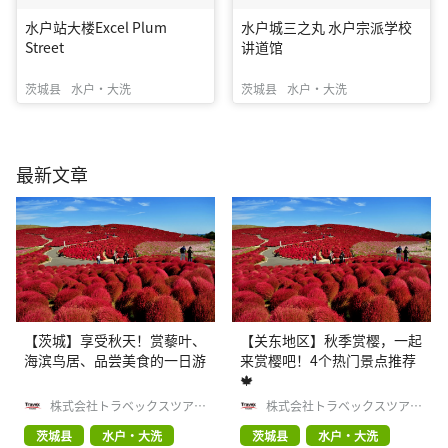
水户站大楼Excel Plum
水户城三之丸 水户宗派学校
Street
讲道馆
茨城县
水户・大洗
茨城县
水户・大洗
最新文章
【茨城】享受秋天！赏藜叶、
【关东地区】秋季赏樱，一起
海滨鸟居、品尝美食的一日游
来赏樱吧！4个热门景点推荐
🍁
株式会社トラベックスツアー
株式会社トラベックスツアー
ズ
ズ
茨城县
水户・大洗
茨城县
水户・大洗