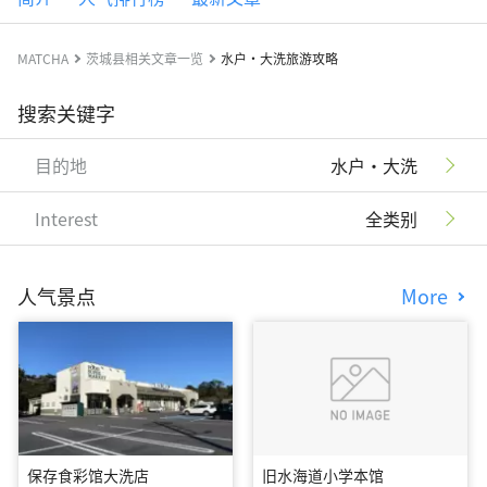
MATCHA
茨城县相关文章一览
水户・大洗旅游攻略
搜索关键字
目的地
水户・大洗
Interest
全类别
人气景点
More
保存食彩馆大洗店
旧水海道小学本馆