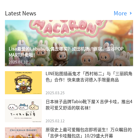
Latest News
More
Lisa最爱的Labubu玩偶去哪买？成田机场、原宿、涩谷POP
MART开卖啦！
2025.07.10
LINE贴图插画鬼才「西村裕二」与「三丽鸥角
色」合作！快来唐吉诃德入手限量商品
2025.03.25
日本袜子品牌Tabio靴下屋Ｘ吉伊卡哇，推出4
款可爱又舒适的联名袜！
2025.02.12
原宿史上最可爱麵包店即将诞生！万众瞩目的
「吉伊卡哇麵包店」10/29盛大开幕