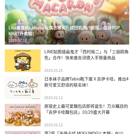
Lisa最爱的Labubu玩偶去哪买？成田机场、原宿、涩谷POP
MART开卖啦！
2025.07.10
LINE贴图插画鬼才「西村裕二」与「三丽鸥角
色」合作！快来唐吉诃德入手限量商品
2025.03.25
日本袜子品牌Tabio靴下屋Ｘ吉伊卡哇，推出4
款可爱又舒适的联名袜！
2025.02.12
原宿史上最可爱麵包店即将诞生！万众瞩目的
「吉伊卡哇麵包店」10/29盛大开幕
2025.02.12
第2家「吉伊卡哇 MOGUMOGU 本舖」在川