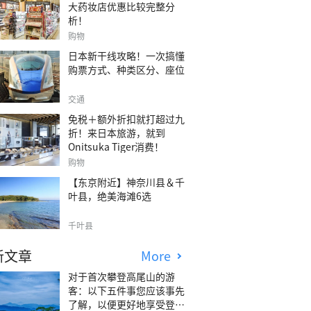
大药妆店优惠比较完整分
析！
购物
日本新干线攻略！一次搞懂
购票方式、种类区分、座位
交通
免税＋额外折扣就打超过九
折！来日本旅游，就到
Onitsuka Tiger消费！
购物
【东京附近】神奈川县＆千
叶县，绝美海滩6选
千叶县
新文章
More
对于首次攀登高尾山的游
客：以下五件事您应该事先
了解，以便更好地享受登山