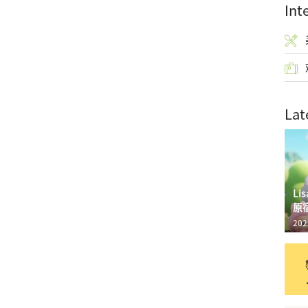
Int
Lat
L
原
202