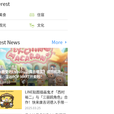
erest
美食
住宿
观光
文化
est News
More
isa最爱的Labubu玩偶去哪买？成田机场、
宿、涩谷POP MART开卖啦！
5.07.10
LINE贴图插画鬼才「西村
裕二」与「三丽鸥角色」合
作！快来唐吉诃德入手限量
商品
2025.03.25