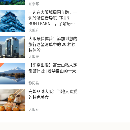
之旅。
东京都
一边在大阪城周围奔跑，一
边聆听语音导览“RUN
RUN LEARN”，了解历
史。
大阪府
大阪最佳体验：添加到您的
旅行愿望清单中的 20 种独
特体验
大阪府
【东京出发】富士山私人定
制游体验 | 奢华自由的一天
静冈县
完整品味大阪：当地人喜爱
的特色美食
大阪府