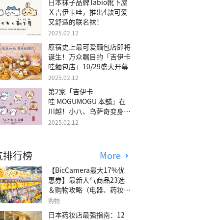
日本袜子品牌Tabio靴下屋
Ｘ吉伊卡哇，推出4款可爱
又舒适的联名袜！
2025.02.12
原宿史上最可爱麵包店即将
诞生！万众瞩目的「吉伊卡
哇麵包店」10/29盛大开幕
2025.02.12
第2家「吉伊卡
哇 MOGUMOGU 本舖」在
川越！小八、乌萨奇变身可
爱地瓜！
2025.02.12
气排行榜
More
【BicCamera最大17%优
惠券】最新人气商品23选
＆购物攻略（电器、药妆、
玩具等）
购物
日本药妆店最强指南：12