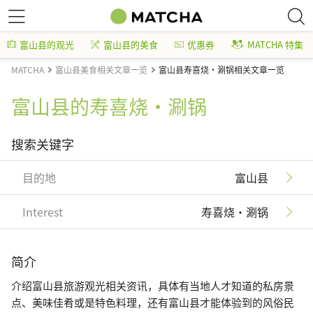
富山县的观光
富山县的美食
优惠券
MATCHA 特集
MATCHA
富山县美食相关文章一览
富山县寿喜烧・涮锅相关文章一览
富山县的寿喜烧・涮锅
搜索关键字
目的地
富山县
Interest
寿喜烧・涮锅
简介
介绍富山县旅游观光相关资讯，具体有当地人才知道的私房景
点、美味佳肴或是特色料理，还有富山县才能体验到的风俗民