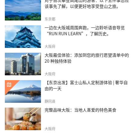
对于首次攀登高尾山的游客：以下五件事您应
该事先了解，以便更好地享受登山之旅。
东京都
一边在大阪城周围奔跑，一边聆听语音导览
“RUN RUN LEARN”，了解历史。
大阪府
大阪最佳体验：添加到您的旅行愿望清单中的
20 种独特体验
大阪府
【东京出发】富士山私人定制游体验 | 奢华自
由的一天
静冈县
完整品味大阪：当地人喜爱的特色美食
大阪府