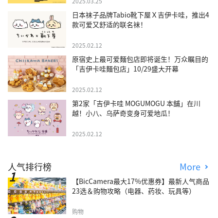
2025.03.25
日本袜子品牌Tabio靴下屋Ｘ吉伊卡哇，推出4
款可爱又舒适的联名袜！
2025.02.12
原宿史上最可爱麵包店即将诞生！万众瞩目的
「吉伊卡哇麵包店」10/29盛大开幕
2025.02.12
第2家「吉伊卡哇 MOGUMOGU 本舖」在川
越！小八、乌萨奇变身可爱地瓜！
2025.02.12
人气排行榜
More
【BicCamera最大17%优惠券】最新人气商品
23选＆购物攻略（电器、药妆、玩具等）
购物