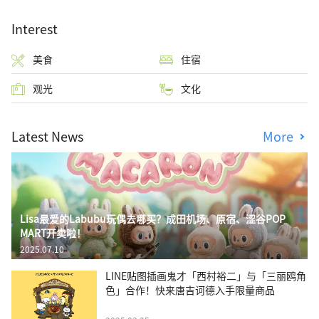
Interest
美食
住宿
观光
文化
Latest News
More
Lisa最爱的Labubu玩偶去哪买？成田机场、原宿、涩谷POP
MART开卖啦！
2025.07.10
LINE贴图插画鬼才「西村裕二」与「三丽鸥角
色」合作！快来唐吉诃德入手限量商品