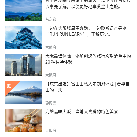
对于首次攀登高尾山的游客：以下五件事您应
该事先了解，以便更好地享受登山之旅。
东京都
一边在大阪城周围奔跑，一边聆听语音导览
“RUN RUN LEARN”，了解历史。
大阪府
大阪最佳体验：添加到您的旅行愿望清单中的
20 种独特体验
大阪府
【东京出发】富士山私人定制游体验 | 奢华自
由的一天
静冈县
完整品味大阪：当地人喜爱的特色美食
大阪府