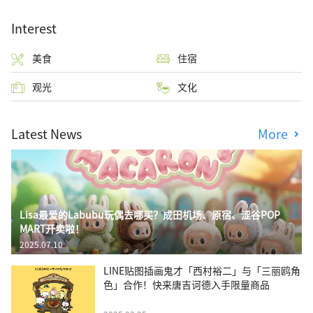
Interest
美食
住宿
观光
文化
Latest News
More
Lisa最爱的Labubu玩偶去哪买？成田机场、原宿、涩谷POP
MART开卖啦！
2025.07.10
LINE贴图插画鬼才「西村裕二」与「三丽鸥角
色」合作！快来唐吉诃德入手限量商品