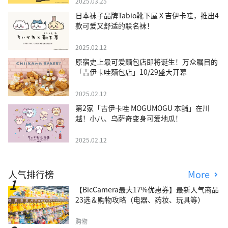
2025.03.25
日本袜子品牌Tabio靴下屋Ｘ吉伊卡哇，推出4
款可爱又舒适的联名袜！
2025.02.12
原宿史上最可爱麵包店即将诞生！万众瞩目的
「吉伊卡哇麵包店」10/29盛大开幕
2025.02.12
第2家「吉伊卡哇 MOGUMOGU 本舖」在川
越！小八、乌萨奇变身可爱地瓜！
2025.02.12
人气排行榜
More
【BicCamera最大17%优惠券】最新人气商品
23选＆购物攻略（电器、药妆、玩具等）
购物