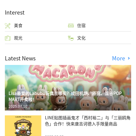
Interest
美食
住宿
观光
文化
Latest News
More
Lisa最爱的Labubu玩偶去哪买？成田机场、原宿、涩谷POP
MART开卖啦！
2025.07.10
LINE贴图插画鬼才「西村裕二」与「三丽鸥角
色」合作！快来唐吉诃德入手限量商品