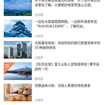
对于首次攀登高尾山的游客：以下五件事您应
该事先了解，以便更好地享受登山之旅。
东京都
一边在大阪城周围奔跑，一边聆听语音导览
“RUN RUN LEARN”，了解历史。
大阪府
大阪最佳体验：添加到您的旅行愿望清单中的
20 种独特体验
大阪府
【东京出发】富士山私人定制游体验 | 奢华自
由的一天
静冈县
完整品味大阪：当地人喜爱的特色美食
大阪府