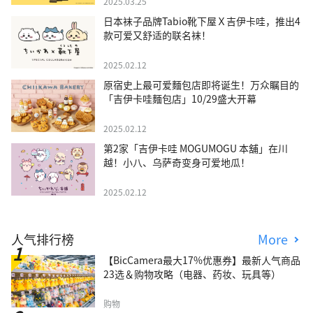
2025.03.25
日本袜子品牌Tabio靴下屋Ｘ吉伊卡哇，推出4
款可爱又舒适的联名袜！
2025.02.12
原宿史上最可爱麵包店即将诞生！万众瞩目的
「吉伊卡哇麵包店」10/29盛大开幕
2025.02.12
第2家「吉伊卡哇 MOGUMOGU 本舖」在川
越！小八、乌萨奇变身可爱地瓜！
2025.02.12
人气排行榜
More
【BicCamera最大17%优惠券】最新人气商品
23选＆购物攻略（电器、药妆、玩具等）
购物