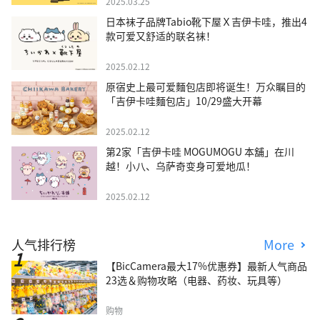
2025.03.25
日本袜子品牌Tabio靴下屋Ｘ吉伊卡哇，推出4
款可爱又舒适的联名袜！
2025.02.12
原宿史上最可爱麵包店即将诞生！万众瞩目的
「吉伊卡哇麵包店」10/29盛大开幕
2025.02.12
第2家「吉伊卡哇 MOGUMOGU 本舖」在川
越！小八、乌萨奇变身可爱地瓜！
2025.02.12
人气排行榜
More
【BicCamera最大17%优惠券】最新人气商品
23选＆购物攻略（电器、药妆、玩具等）
购物