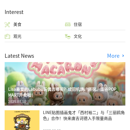
Interest
美食
住宿
观光
文化
Latest News
More
Lisa最爱的Labubu玩偶去哪买？成田机场、原宿、涩谷POP
MART开卖啦！
2025.07.10
LINE贴图插画鬼才「西村裕二」与「三丽鸥角
色」合作！快来唐吉诃德入手限量商品