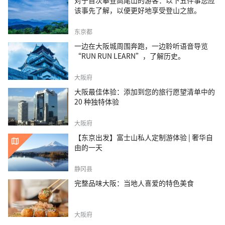
对于首次攀登高尾山的游客：以下五件事您应
该事先了解，以便更好地享受登山之旅。
东京都
一边在大阪城周围奔跑，一边聆听语音导览
“RUN RUN LEARN”，了解历史。
大阪府
大阪最佳体验：添加到您的旅行愿望清单中的
20 种独特体验
大阪府
【东京出发】富士山私人定制游体验 | 奢华自
由的一天
静冈县
完整品味大阪：当地人喜爱的特色美食
大阪府