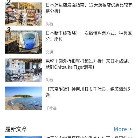
日本药妆店最强指南：12大药妆店优惠比较完
整分析！
购物
日本新干线攻略！一次搞懂购票方式、种类区
分、座位
交通
免税＋额外折扣就打超过九折！来日本旅游，
就到Onitsuka Tiger消费！
购物
【东京附近】神奈川县＆千叶县，绝美海滩6
选
千叶县
最新文章
More