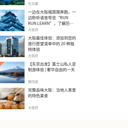
之旅。
东京都
一边在大阪城周围奔跑，一
边聆听语音导览“RUN
RUN LEARN”，了解历
史。
大阪府
大阪最佳体验：添加到您的
旅行愿望清单中的 20 种独
特体验
大阪府
【东京出发】富士山私人定
制游体验 | 奢华自由的一天
静冈县
完整品味大阪：当地人喜爱
的特色美食
大阪府