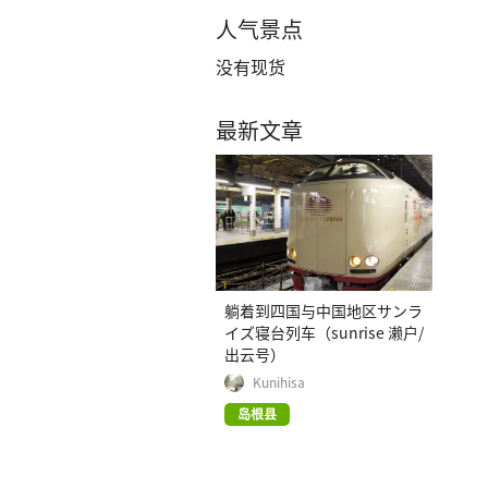
人气景点
没有现货
最新文章
躺着到四国与中国地区サンラ
イズ寝台列车（sunrise 濑户/
出云号）
Kunihisa
岛根县