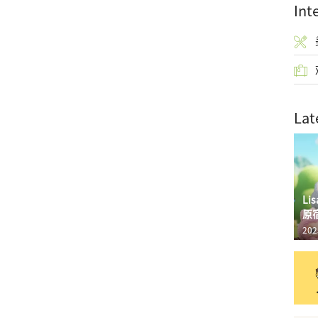
Int
Lat
L
原
202