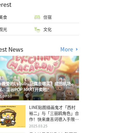
erest
美食
住宿
观光
文化
est News
More
isa最爱的Labubu玩偶去哪买？成田机场、
宿、涩谷POP MART开卖啦！
5.07.10
LINE贴图插画鬼才「西村
裕二」与「三丽鸥角色」合
作！快来唐吉诃德入手限量
商品
2025.03.25