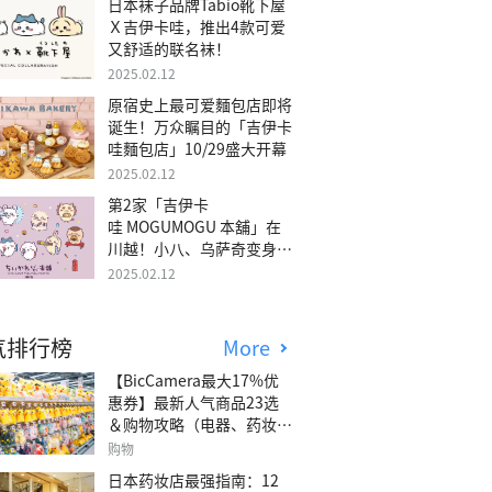
日本袜子品牌Tabio靴下屋
Ｘ吉伊卡哇，推出4款可爱
又舒适的联名袜！
2025.02.12
原宿史上最可爱麵包店即将
诞生！万众瞩目的「吉伊卡
哇麵包店」10/29盛大开幕
2025.02.12
第2家「吉伊卡
哇 MOGUMOGU 本舖」在
川越！小八、乌萨奇变身可
爱地瓜！
2025.02.12
气排行榜
More
【BicCamera最大17%优
惠券】最新人气商品23选
＆购物攻略（电器、药妆、
玩具等）
购物
日本药妆店最强指南：12