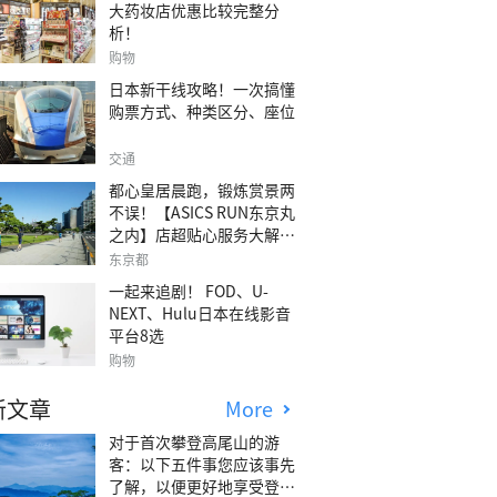
大药妆店优惠比较完整分
析！
购物
日本新干线攻略！一次搞懂
购票方式、种类区分、座位
交通
都心皇居晨跑，锻炼赏景两
不误！【ASICS RUN东京丸
之内】店超贴心服务大解
析！
东京都
一起来追剧！ FOD、U-
NEXT、Hulu日本在线影音
平台8选
购物
新文章
More
对于首次攀登高尾山的游
客：以下五件事您应该事先
了解，以便更好地享受登山