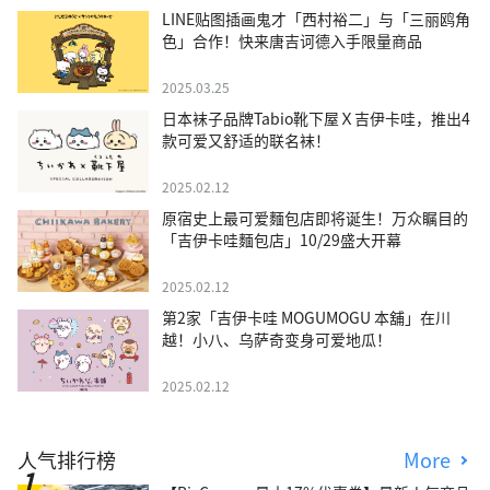
LINE贴图插画鬼才「西村裕二」与「三丽鸥角
色」合作！快来唐吉诃德入手限量商品
2025.03.25
日本袜子品牌Tabio靴下屋Ｘ吉伊卡哇，推出4
款可爱又舒适的联名袜！
2025.02.12
原宿史上最可爱麵包店即将诞生！万众瞩目的
「吉伊卡哇麵包店」10/29盛大开幕
2025.02.12
第2家「吉伊卡哇 MOGUMOGU 本舖」在川
越！小八、乌萨奇变身可爱地瓜！
2025.02.12
人气排行榜
More