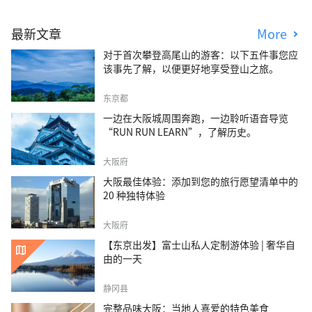
最新文章
More
对于首次攀登高尾山的游客：以下五件事您应
该事先了解，以便更好地享受登山之旅。
东京都
一边在大阪城周围奔跑，一边聆听语音导览
“RUN RUN LEARN”，了解历史。
大阪府
大阪最佳体验：添加到您的旅行愿望清单中的
20 种独特体验
大阪府
【东京出发】富士山私人定制游体验 | 奢华自
由的一天
静冈县
完整品味大阪：当地人喜爱的特色美食