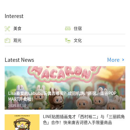
Interest
美食
住宿
观光
文化
Latest News
More
Lisa最爱的Labubu玩偶去哪买？成田机场、原宿、涩谷POP
MART开卖啦！
2025.07.10
LINE贴图插画鬼才「西村裕二」与「三丽鸥角
色」合作！快来唐吉诃德入手限量商品