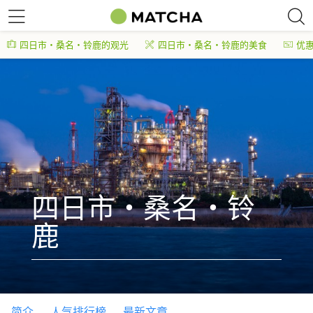
四日市・桑名・铃鹿的观光
四日市・桑名・铃鹿的美食
优
四日市・桑名・铃
鹿
简介
人气排行榜
最新文章