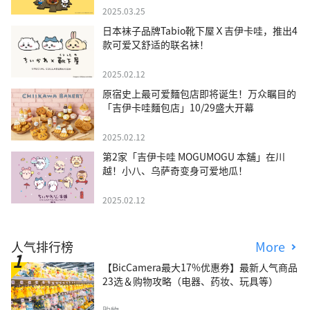
2025.03.25
日本袜子品牌Tabio靴下屋Ｘ吉伊卡哇，推出4
款可爱又舒适的联名袜！
2025.02.12
原宿史上最可爱麵包店即将诞生！万众瞩目的
「吉伊卡哇麵包店」10/29盛大开幕
2025.02.12
第2家「吉伊卡哇 MOGUMOGU 本舖」在川
越！小八、乌萨奇变身可爱地瓜！
2025.02.12
人气排行榜
More
【BicCamera最大17%优惠券】最新人气商品
23选＆购物攻略（电器、药妆、玩具等）