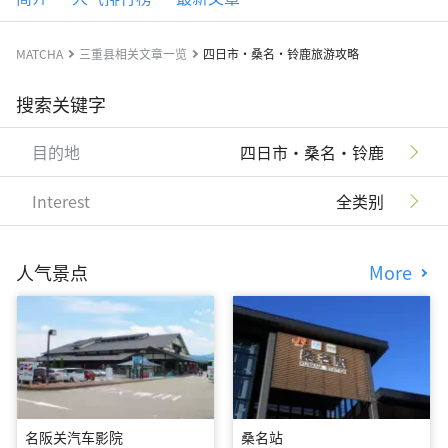
MATCHA
三重县相关文章一览
四日市・桑名・铃鹿旅游攻略
搜索关键字
目的地
四日市・桑名・铃鹿
Interest
全类别
人气景点
More
名阪关汽车影院
桑名站