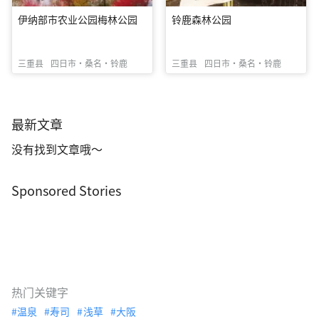
伊纳部市农业公园梅林公园
铃鹿森林公园
三重县
四日市・桑名・铃鹿
三重县
四日市・桑名・铃鹿
最新文章
没有找到文章哦～
Sponsored Stories
热门关键字
温泉
寿司
浅草
大阪