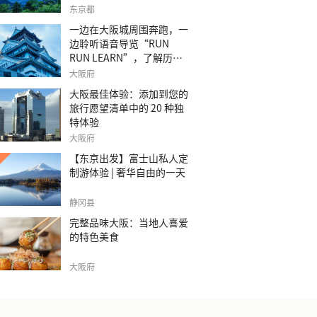
之旅。
东京都
一边在大阪城周围奔跑，一
边聆听语音导览“RUN
RUN LEARN”，了解历
史。
大阪府
大阪最佳体验：添加到您的
旅行愿望清单中的 20 种独
特体验
大阪府
【东京出发】富士山私人定
制游体验 | 奢华自由的一天
静冈县
完整品味大阪：当地人喜爱
的特色美食
大阪府