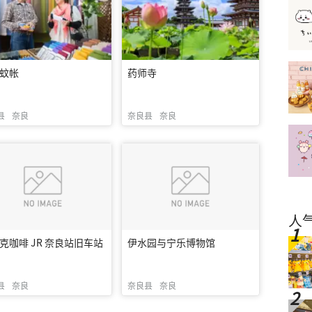
蚊帐
药师寺
县
奈良
奈良县
奈良
人
克咖啡 JR 奈良站旧车站
伊水园与宁乐博物馆
县
奈良
奈良县
奈良