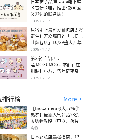
日本袜子品牌Tabio靴下屋
Ｘ吉伊卡哇，推出4款可爱
又舒适的联名袜！
2025.02.12
原宿史上最可爱麵包店即将
诞生！万众瞩目的「吉伊卡
哇麵包店」10/29盛大开幕
2025.02.12
第2家「吉伊卡
哇 MOGUMOGU 本舖」在
川越！小八、乌萨奇变身可
爱地瓜！
2025.02.12
气排行榜
More
【BicCamera最大17%优
惠券】最新人气商品23选
＆购物攻略（电器、药妆、
玩具等）
购物
日本药妆店最强指南：12