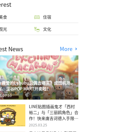
erest
美食
住宿
观光
文化
est News
More
isa最爱的Labubu玩偶去哪买？成田机场、
宿、涩谷POP MART开卖啦！
5.07.10
LINE贴图插画鬼才「西村
裕二」与「三丽鸥角色」合
作！快来唐吉诃德入手限量
商品
2025.03.25