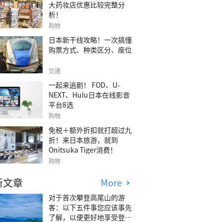
大药妆店优惠比较完整分
析！
购物
日本新干线攻略！一次搞懂
购票方式、种类区分、座位
交通
一起来追剧！ FOD、U-
NEXT、Hulu日本在线影音
平台8选
购物
免税＋额外折扣就打超过九
折！来日本旅游，就到
Onitsuka Tiger消费！
购物
新文章
More
对于首次攀登高尾山的游
客：以下五件事您应该事先
了解，以便更好地享受登山