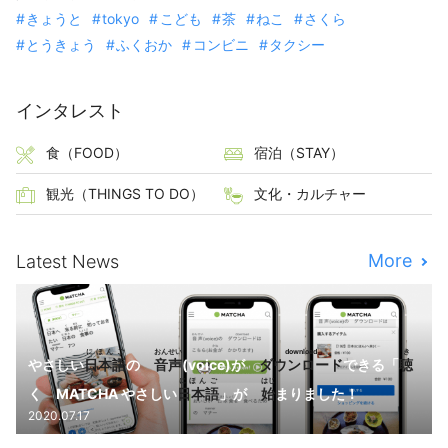
きょうと
tokyo
こども
茶
ねこ
さくら
とうきょう
ふくおか
コンビニ
タクシー
インタレスト
食（FOOD）
宿泊（STAY）
観光（THINGS TO DO）
文化・カルチャー
More
Latest News
にほんご
おんせい
download
き
やさしい
日本語
の
音声
(voice)が
ダウンロード
できる「
聴
にほんご
はじ
く MATCHA やさしい
日本語
」が
始
まりました！
2020.07.17