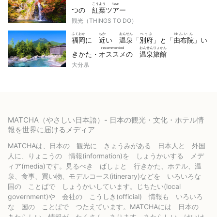
こうよう
tour
つの
紅葉
ツアー
観光（THINGS TO DO）
ふくおか
ちか
おんせん
べっぷ
ゆふいん
福岡
に
近
い
温泉
「
別府
」と「
由布院
」い
recommended
おんせんりょかん
きかた・
オススメ
の
温泉旅館
大分県
MATCHA（やさしい日本語）- 日本の観光・文化・ホテル情
報を世界に届けるメディア
MATCHAは、日本の 観光に きょうみがある 日本人と 外国
人に、りょこうの 情報(information)を しょうかいする メデ
ィア(media)です。見るべき ばしょと 行きかた、ホテル、温
泉、食事、買い物、モデルコース(itinerary)などを いろいろな
国の ことばで しょうかいしています。じちたい(local
government)や 会社の こうしき(official) 情報も いろいろ
な 国の ことばで つたえています。MATCHAには 日本の
あたらしい 情報が たくさん あります。あたらしい けいけ