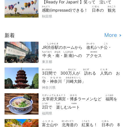
【Ready For Japan! 】
笑
って
泣
いて
かんどう
にほん
かんこう
感動
(impressed)できる！
日本
の
観光
どうが
せん
秋田県
動画
10
選
More
新着
しぶやえき
かいさつ
こう
JR
渋谷駅
のホームから
改札
(ハチ
公
・
ちゅうおう
みなみ
しんみなみ
access
中央
・
南
・
新南
)への
アクセス
東京都
みっかかん
まんにん
おとず
にんき
3日間
で 300
万人
が
訪
れる
人気
の お
てら
かながわ
かわさき
だいし
寺
・
神奈川
「
川崎
大師
」
神奈川県
だざいふてんまんぐう
はかた
ふくおか
太宰府天満宮
・
博多
ラーメンなど
福岡
を
ふつか
たの
route
2日
で
楽
しむ
ルート
福岡県
ふじさん
ほっかいどう
こうよう
にほん
富士山
や
北海道
の
紅葉
も！
日本
の 8