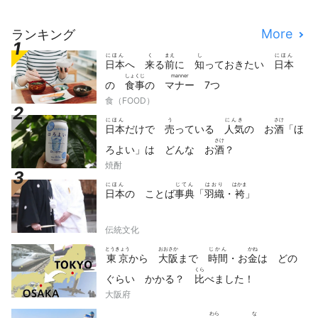
More
ランキング
にほん
く
まえ
し
にほん
日本
へ
来
る
前
に
知
っておきたい
日本
しょくじ
manner
の
食事
の
マナー
7つ
食（FOOD）
にほん
う
にんき
さけ
日本
だけで
売
っている
人気
の お
酒
「ほ
さけ
ろよい」は どんな お
酒
？
焼酎
にほん
じてん
はおり
はかま
日本
の ことば
事典
「
羽織
・
袴
」
伝統文化
とうきょう
おおさか
じかん
かね
東京
から
大阪
まで
時間
・お
金
は どの
くら
ぐらい かかる？
比
べました！
大阪府
わら
な