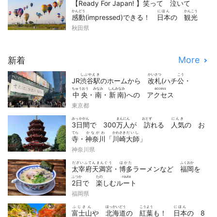
【Ready For Japan! 】
笑
って
泣
いて
かんどう
にほん
かんこう
感動
(impressed)できる！
日本
の
観光
どうが
せん
秋田県
動画
10
選
More
新着
しぶやえき
かいさつ
こう
JR
渋谷駅
のホームから
改札
(ハチ
公
・
ちゅうおう
みなみ
しんみなみ
access
中央
・
南
・
新南
)への
アクセス
東京都
みっかかん
まんにん
おとず
にんき
3日間
で 300
万人
が
訪
れる
人気
の お
てら
かながわ
かわさき
だいし
寺
・
神奈川
「
川崎
大師
」
神奈川県
だざいふてんまんぐう
はかた
ふくおか
太宰府天満宮
・
博多
ラーメンなど
福岡
を
ふつか
たの
route
2日
で
楽
しむ
ルート
福岡県
ふじさん
ほっかいどう
こうよう
にほん
富士山
や
北海道
の
紅葉
も！
日本
の 8