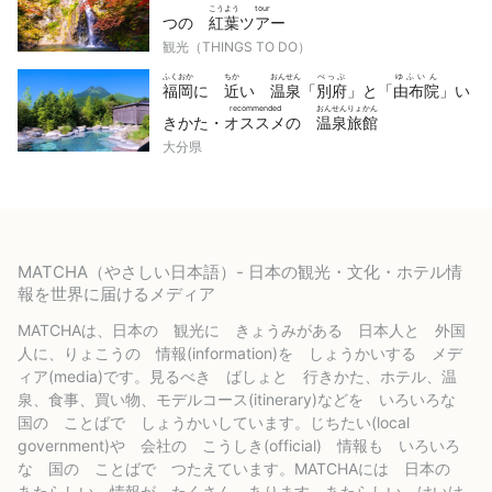
こうよう
tour
つの
紅葉
ツアー
観光（THINGS TO DO）
ふくおか
ちか
おんせん
べっぷ
ゆふいん
福岡
に
近
い
温泉
「
別府
」と「
由布院
」い
recommended
おんせんりょかん
きかた・
オススメ
の
温泉旅館
大分県
MATCHA（やさしい日本語）- 日本の観光・文化・ホテル情
報を世界に届けるメディア
MATCHAは、日本の 観光に きょうみがある 日本人と 外国
人に、りょこうの 情報(information)を しょうかいする メデ
ィア(media)です。見るべき ばしょと 行きかた、ホテル、温
泉、食事、買い物、モデルコース(itinerary)などを いろいろな
国の ことばで しょうかいしています。じちたい(local
government)や 会社の こうしき(official) 情報も いろいろ
な 国の ことばで つたえています。MATCHAには 日本の
あたらしい 情報が たくさん あります。あたらしい けいけ