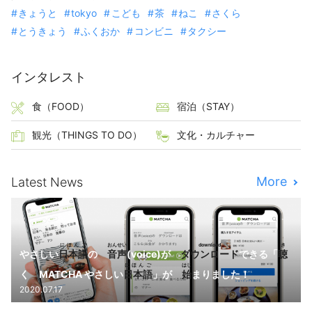
きょうと
tokyo
こども
茶
ねこ
さくら
とうきょう
ふくおか
コンビニ
タクシー
インタレスト
食（FOOD）
宿泊（STAY）
観光（THINGS TO DO）
文化・カルチャー
More
Latest News
にほんご
おんせい
download
き
やさしい
日本語
の
音声
(voice)が
ダウンロード
できる「
聴
にほんご
はじ
く MATCHA やさしい
日本語
」が
始
まりました！
2020.07.17