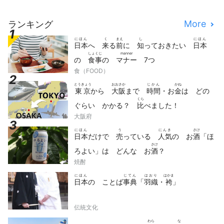
More
ランキング
にほん
く
まえ
し
にほん
日本
へ
来
る
前
に
知
っておきたい
日本
しょくじ
manner
の
食事
の
マナー
7つ
食（FOOD）
とうきょう
おおさか
じかん
かね
東京
から
大阪
まで
時間
・お
金
は どの
くら
ぐらい かかる？
比
べました！
大阪府
にほん
う
にんき
さけ
日本
だけで
売
っている
人気
の お
酒
「ほ
さけ
ろよい」は どんな お
酒
？
焼酎
にほん
じてん
はおり
はかま
日本
の ことば
事典
「
羽織
・
袴
」
伝統文化
わら
な