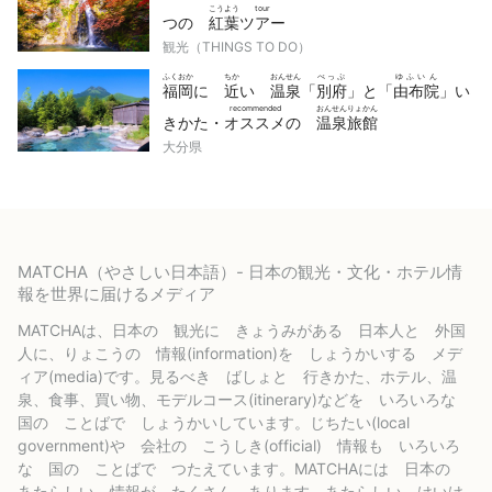
こうよう
tour
つの
紅葉
ツアー
観光（THINGS TO DO）
ふくおか
ちか
おんせん
べっぷ
ゆふいん
福岡
に
近
い
温泉
「
別府
」と「
由布院
」い
recommended
おんせんりょかん
きかた・
オススメ
の
温泉旅館
大分県
MATCHA（やさしい日本語）- 日本の観光・文化・ホテル情
報を世界に届けるメディア
MATCHAは、日本の 観光に きょうみがある 日本人と 外国
人に、りょこうの 情報(information)を しょうかいする メデ
ィア(media)です。見るべき ばしょと 行きかた、ホテル、温
泉、食事、買い物、モデルコース(itinerary)などを いろいろな
国の ことばで しょうかいしています。じちたい(local
government)や 会社の こうしき(official) 情報も いろいろ
な 国の ことばで つたえています。MATCHAには 日本の
あたらしい 情報が たくさん あります。あたらしい けいけ