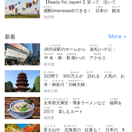
【Ready For Japan! 】
笑
って
泣
いて
かんどう
にほん
かんこう
感動
(impressed)できる！
日本
の
観光
どうが
せん
秋田県
動画
10
選
More
新着
しぶやえき
かいさつ
こう
JR
渋谷駅
のホームから
改札
(ハチ
公
・
ちゅうおう
みなみ
しんみなみ
access
中央
・
南
・
新南
)への
アクセス
東京都
みっかかん
まんにん
おとず
にんき
3日間
で 300
万人
が
訪
れる
人気
の お
てら
かながわ
かわさき
だいし
寺
・
神奈川
「
川崎
大師
」
神奈川県
だざいふてんまんぐう
はかた
ふくおか
太宰府天満宮
・
博多
ラーメンなど
福岡
を
ふつか
たの
route
2日
で
楽
しむ
ルート
福岡県
ふじさん
ほっかいどう
こうよう
にほん
富士山
や
北海道
の
紅葉
も！
日本
の 8