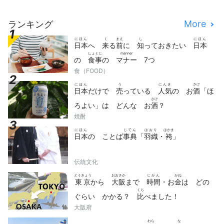
More
ランキング
にほん
く
まえ
し
にほん
日本
へ
来
る
前
に
知
っておきたい
日本
しょくじ
manner
の
食事
の
マナー
7つ
食（FOOD）
にほん
う
にんき
さけ
日本
だけで
売
っている
人気
の お
酒
「ほ
さけ
ろよい」は どんな お
酒
？
焼酎
にほん
じてん
はおり
はかま
日本
の ことば
事典
「
羽織
・
袴
」
伝統文化
とうきょう
おおさか
じかん
かね
東京
から
大阪
まで
時間
・お
金
は どの
くら
ぐらい かかる？
比
べました！
大阪府
わら
な