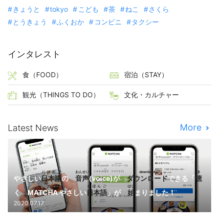
きょうと
tokyo
こども
茶
ねこ
さくら
とうきょう
ふくおか
コンビニ
タクシー
インタレスト
食（FOOD）
宿泊（STAY）
観光（THINGS TO DO）
文化・カルチャー
More
Latest News
にほんご
おんせい
download
き
やさしい
日本語
の
音声
(voice)が
ダウンロード
できる「
聴
にほんご
はじ
く MATCHA やさしい
日本語
」が
始
まりました！
2020.07.17