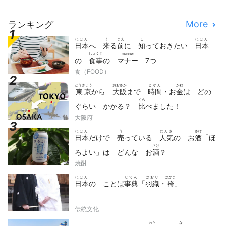
More
ランキング
にほん
く
まえ
し
にほん
日本
へ
来
る
前
に
知
っておきたい
日本
しょくじ
manner
の
食事
の
マナー
7つ
食（FOOD）
とうきょう
おおさか
じかん
かね
東京
から
大阪
まで
時間
・お
金
は どの
くら
ぐらい かかる？
比
べました！
大阪府
にほん
う
にんき
さけ
日本
だけで
売
っている
人気
の お
酒
「ほ
さけ
ろよい」は どんな お
酒
？
焼酎
にほん
じてん
はおり
はかま
日本
の ことば
事典
「
羽織
・
袴
」
伝統文化
わら
な