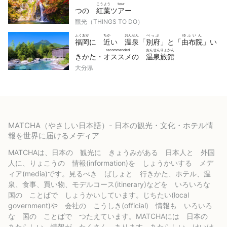
こうよう
tour
つの
紅葉
ツアー
観光（THINGS TO DO）
ふくおか
ちか
おんせん
べっぷ
ゆふいん
福岡
に
近
い
温泉
「
別府
」と「
由布院
」い
recommended
おんせんりょかん
きかた・
オススメ
の
温泉旅館
大分県
MATCHA（やさしい日本語）- 日本の観光・文化・ホテル情
報を世界に届けるメディア
MATCHAは、日本の 観光に きょうみがある 日本人と 外国
人に、りょこうの 情報(information)を しょうかいする メデ
ィア(media)です。見るべき ばしょと 行きかた、ホテル、温
泉、食事、買い物、モデルコース(itinerary)などを いろいろな
国の ことばで しょうかいしています。じちたい(local
government)や 会社の こうしき(official) 情報も いろいろ
な 国の ことばで つたえています。MATCHAには 日本の
あたらしい 情報が たくさん あります。あたらしい けいけ