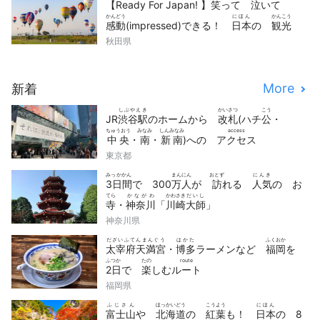
【Ready For Japan! 】
笑
って
泣
いて
かんどう
にほん
かんこう
感動
(impressed)できる！
日本
の
観光
どうが
せん
秋田県
動画
10
選
More
新着
しぶやえき
かいさつ
こう
JR
渋谷駅
のホームから
改札
(ハチ
公
・
ちゅうおう
みなみ
しんみなみ
access
中央
・
南
・
新南
)への
アクセス
東京都
みっかかん
まんにん
おとず
にんき
3日間
で 300
万人
が
訪
れる
人気
の お
てら
かながわ
かわさき
だいし
寺
・
神奈川
「
川崎
大師
」
神奈川県
だざいふてんまんぐう
はかた
ふくおか
太宰府天満宮
・
博多
ラーメンなど
福岡
を
ふつか
たの
route
2日
で
楽
しむ
ルート
福岡県
ふじさん
ほっかいどう
こうよう
にほん
富士山
や
北海道
の
紅葉
も！
日本
の 8