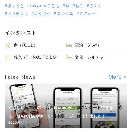
きょうと
tokyo
こども
茶
ねこ
さくら
とうきょう
ふくおか
コンビニ
タクシー
インタレスト
食（FOOD）
宿泊（STAY）
観光（THINGS TO DO）
文化・カルチャー
More
Latest News
にほんご
おんせい
download
き
やさしい
日本語
の
音声
(voice)が
ダウンロード
できる「
聴
にほんご
はじ
く MATCHA やさしい
日本語
」が
始
まりました！
2020.07.17