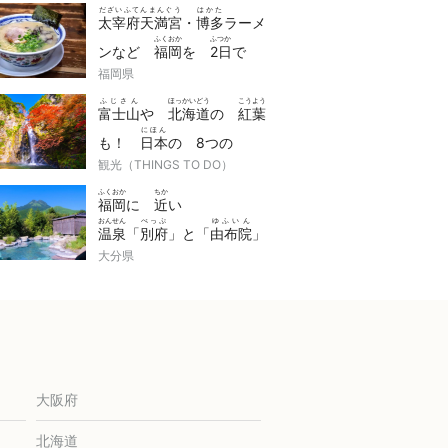
だざいふてんまんぐう
はかた
太宰府天満宮
・
博多
ラーメ
ふくおか
ふつか
ンなど
福岡
を
2日
で
たの
route
福岡県
楽
しむ
ルート
ふじさん
ほっかいどう
こうよう
富士山
や
北海道
の
紅葉
にほん
も！
日本
の 8つの
こうよう
tour
観光（THINGS TO DO）
紅葉
ツアー
ふくおか
ちか
福岡
に
近
い
おんせん
べっぷ
ゆふいん
温泉
「
別府
」と「
由布院
」
recommended
大分県
いきかた・
オススメ
の
おんせんりょかん
温泉旅館
大阪府
北海道