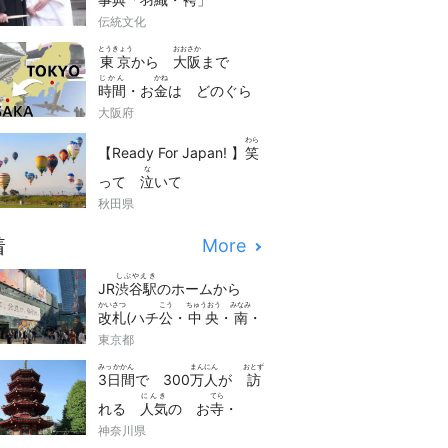
伝統文化
とうきょう
おおさか
東京
から
大阪
まで
じかん
かね
時間
・お
金
は どのぐら
くら
大阪府
い かかる？
比
べまし
わら
た！
【Ready For Japan! 】
笑
な
って
泣
いて
かんどう
秋田県
感動
(impressed)でき
にほん
かんこう
どうが
る！
日本
の
観光
動画
着
More
せん
10
選
しぶやえき
JR
渋谷駅
のホームから
かいさつ
こう
ちゅうおう
みなみ
改札
(ハチ
公
・
中央
・
南
・
しんみなみ
access
東京都
新南
)への
アクセス
みっかかん
まんにん
おとず
3日間
で 300
万人
が
訪
にんき
てら
れる
人気
の お
寺
・
かながわ
かわさき
だいし
神奈川県
神奈川
「
川崎
大師
」