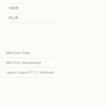
沖縄県
岡山県
MATCHA (Thai)
MATCHA (Vietnamese)
Japan Couponアプリ (Android)