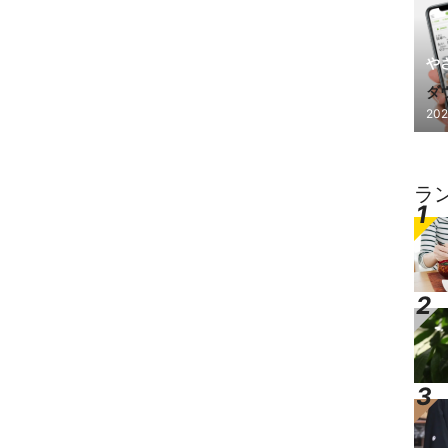
や
ダ
202
し
ラ