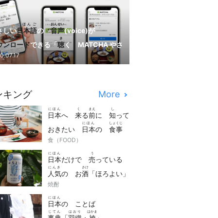
にほんご
おんせい
さしい
日本語
の
音声
(voice)が
download
き
ウンロード
できる「
聴
く MATCHA やさ
にほんご
はじ
0.07.17
い
日本語
」が
始
まりました！
ンキング
More
にほん
く
まえ
し
日本
へ
来
る
前
に
知
って
にほん
しょくじ
おきたい
日本
の
食事
manner
食（FOOD）
の
マナー
7つ
にほん
う
日本
だけで
売
っている
にんき
さけ
人気
の お
酒
「ほろよい」
さけ
焼酎
は どんな お
酒
？
にほん
日本
の ことば
じてん
はおり
はかま
事典
「
羽織
・
袴
」