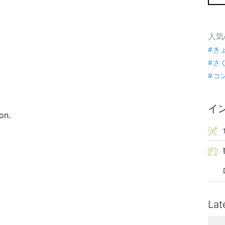
人気
き
さ
コ
イ
on.
Lat