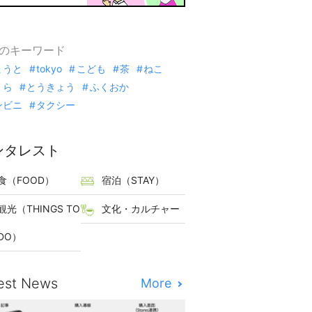
のキーワード
ょうと
tokyo
こども
茶
ねこ
くら
とうきょう
ふくおか
ンビニ
タクシー
ンタレスト
食（FOOD）
宿泊（STAY）
観光（THINGS TO
文化・カルチャー
DO）
est News
More