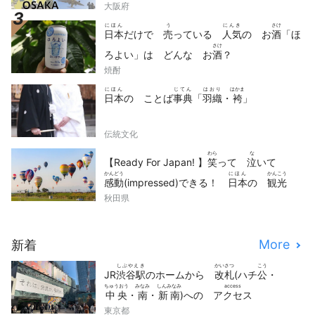
大阪府
にほん
う
にんき
さけ
日本
だけで
売
っている
人気
の お
酒
「ほ
さけ
ろよい」は どんな お
酒
？
焼酎
にほん
じてん
はおり
はかま
日本
の ことば
事典
「
羽織
・
袴
」
伝統文化
わら
な
【Ready For Japan! 】
笑
って
泣
いて
かんどう
にほん
かんこう
感動
(impressed)できる！
日本
の
観光
どうが
せん
秋田県
動画
10
選
More
新着
しぶやえき
かいさつ
こう
JR
渋谷駅
のホームから
改札
(ハチ
公
・
ちゅうおう
みなみ
しんみなみ
access
中央
・
南
・
新南
)への
アクセス
東京都