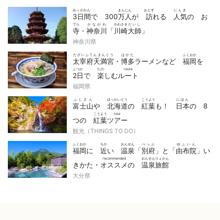
みっかかん
まんにん
おとず
にんき
3日間
で 300
万人
が
訪
れる
人気
の お
てら
かながわ
かわさき
だいし
寺
・
神奈川
「
川崎
大師
」
神奈川県
だざいふてんまんぐう
はかた
ふくおか
太宰府天満宮
・
博多
ラーメンなど
福岡
を
ふつか
たの
route
2日
で
楽
しむ
ルート
福岡県
ふじさん
ほっかいどう
こうよう
にほん
富士山
や
北海道
の
紅葉
も！
日本
の 8
こうよう
tour
つの
紅葉
ツアー
観光（THINGS TO DO）
ふくおか
ちか
おんせん
べっぷ
ゆふいん
福岡
に
近
い
温泉
「
別府
」と「
由布院
」い
recommended
おんせんりょかん
きかた・
オススメ
の
温泉旅館
大分県