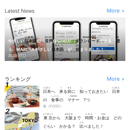
More
Latest News
にほんご
おんせい
download
き
やさしい
日本語
の
音声
(voice)が
ダウンロード
できる「
聴
にほんご
はじ
く MATCHA やさしい
日本語
」が
始
まりました！
2020.07.17
More
ランキング
にほん
く
まえ
し
にほん
日本
へ
来
る
前
に
知
っておきたい
日本
しょくじ
manner
の
食事
の
マナー
7つ
食（FOOD）
とうきょう
おおさか
じかん
かね
東京
から
大阪
まで
時間
・お
金
は どの
くら
ぐらい かかる？
比
べました！