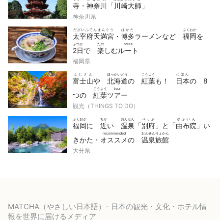
寺
・
神奈川
「
川崎
大師
」
神奈川県
だざいふてんまんぐう
はかた
ふくおか
太宰府天満宮
・
博多
ラーメンなど
福岡
を
ふつか
たの
route
2日
で
楽
しむ
ルート
福岡県
ふじさん
ほっかいどう
こうよう
にほん
富士山
や
北海道
の
紅葉
も！
日本
の 8
こうよう
tour
つの
紅葉
ツアー
観光（THINGS TO DO）
ふくおか
ちか
おんせん
べっぷ
ゆふいん
福岡
に
近
い
温泉
「
別府
」と「
由布院
」い
recommended
おんせんりょかん
きかた・
オススメ
の
温泉旅館
大分県
MATCHA（やさしい日本語）- 日本の観光・文化・ホテル情
報を世界に届けるメディア