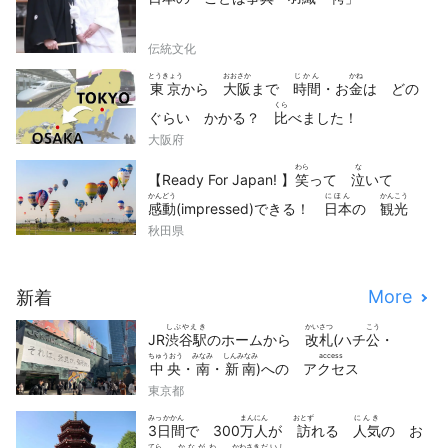
伝統文化
とうきょう
おおさか
じかん
かね
東京
から
大阪
まで
時間
・お
金
は どの
くら
ぐらい かかる？
比
べました！
大阪府
わら
な
【Ready For Japan! 】
笑
って
泣
いて
かんどう
にほん
かんこう
感動
(impressed)できる！
日本
の
観光
どうが
せん
秋田県
動画
10
選
More
新着
しぶやえき
かいさつ
こう
JR
渋谷駅
のホームから
改札
(ハチ
公
・
ちゅうおう
みなみ
しんみなみ
access
中央
・
南
・
新南
)への
アクセス
東京都
みっかかん
まんにん
おとず
にんき
3日間
で 300
万人
が
訪
れる
人気
の お
てら
かながわ
かわさき
だいし