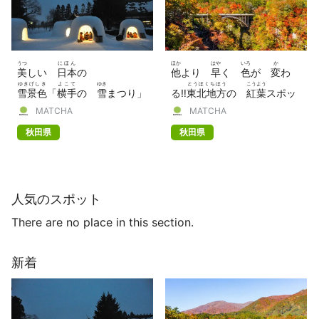
うつ
にほん
ほか
はや
いろ
か
美
しい
日本
の
他
より
早
く
色
が
変
わ
ゆきげしき
よこて
ゆき
とうほくちほう
こうよう
雪景色
「
横手
の
雪
まつり」
る‼
東北地方
の
紅葉
スポッ
ねん
おいらせ
かくのだて
MATCHA
MATCHA
【2022
年
】
ト 7つ（
奥入瀬
、
角館
ほ
秋田県
秋田県
か）
人気のスポット
There are no place in this section.
新着