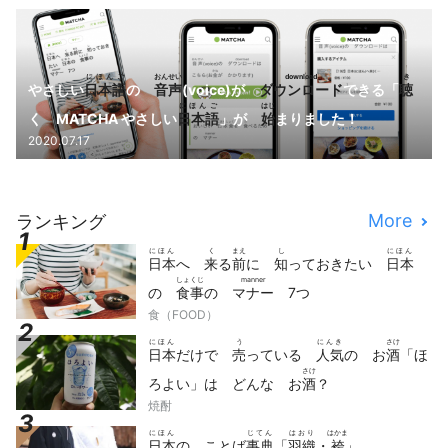
にほんご
おんせい
download
き
やさしい
日本語
の
音声
(voice)が
ダウンロード
できる「
聴
にほんご
はじ
く MATCHA やさしい
日本語
」が
始
まりました！
2020.07.17
More
ランキング
にほん
く
まえ
し
にほん
日本
へ
来
る
前
に
知
っておきたい
日本
しょくじ
manner
の
食事
の
マナー
7つ
食（FOOD）
にほん
う
にんき
さけ
日本
だけで
売
っている
人気
の お
酒
「ほ
さけ
ろよい」は どんな お
酒
？
焼酎
にほん
じてん
はおり
はかま
日本
の ことば
事典
「
羽織
・
袴
」