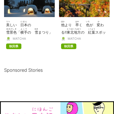
うつ
にほん
ほか
はや
いろ
か
美
しい
日本
の
他
より
早
く
色
が
変
わ
ゆきげしき
よこて
ゆき
とうほくちほう
こうよう
雪景色
「
横手
の
雪
まつり」
る‼
東北地方
の
紅葉
スポッ
ねん
おいらせ
かくのだて
MATCHA
MATCHA
【2022
年
】
ト 7つ（
奥入瀬
、
角館
ほ
秋田県
秋田県
か）
Sponsored Stories