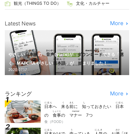
観光（THINGS TO DO）
文化・カルチャー
More
Latest News
にほんご
おんせい
download
き
やさしい
日本語
の
音声
(voice)が
ダウンロード
できる「
聴
にほんご
はじ
く MATCHA やさしい
日本語
」が
始
まりました！
2020.07.17
More
ランキング
にほん
く
まえ
し
にほん
日本
へ
来
る
前
に
知
っておきたい
日本
しょくじ
manner
の
食事
の
マナー
7つ
食（FOOD）
にほん
う
にんき
さけ
日本
だけで
売
っている
人気
の お
酒
「ほ