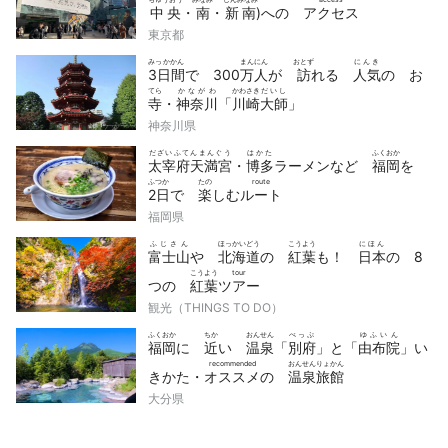
中央
・
南
・
新南
)への
アクセス
東京都
みっかかん
まんにん
おとず
にんき
3日間
で 300
万人
が
訪
れる
人気
の お
てら
かながわ
かわさき
だいし
寺
・
神奈川
「
川崎
大師
」
神奈川県
だざいふてんまんぐう
はかた
ふくおか
太宰府天満宮
・
博多
ラーメンなど
福岡
を
ふつか
たの
route
2日
で
楽
しむ
ルート
福岡県
ふじさん
ほっかいどう
こうよう
にほん
富士山
や
北海道
の
紅葉
も！
日本
の 8
こうよう
tour
つの
紅葉
ツアー
観光（THINGS TO DO）
ふくおか
ちか
おんせん
べっぷ
ゆふいん
福岡
に
近
い
温泉
「
別府
」と「
由布院
」い
recommended
おんせんりょかん
きかた・
オススメ
の
温泉旅館
大分県