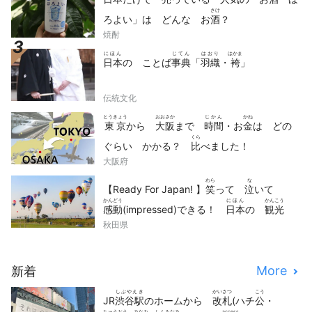
さけ
ろよい」は どんな お
酒
？
焼酎
にほん
じてん
はおり
はかま
日本
の ことば
事典
「
羽織
・
袴
」
伝統文化
とうきょう
おおさか
じかん
かね
東京
から
大阪
まで
時間
・お
金
は どの
くら
ぐらい かかる？
比
べました！
大阪府
わら
な
【Ready For Japan! 】
笑
って
泣
いて
かんどう
にほん
かんこう
感動
(impressed)できる！
日本
の
観光
どうが
せん
秋田県
動画
10
選
More
新着
しぶやえき
かいさつ
こう
JR
渋谷駅
のホームから
改札
(ハチ
公
・
ちゅうおう
みなみ
しんみなみ
access