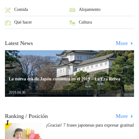
Comida
Alojamiento
Qué hacer
Cultura
Latest News
More
La nueva era de Japón comienza en el 2019 – La Era Reiwa
2019.04.30
Ranking / Posición
More
¡Gracias! 7 frases japonesas para expresar gratitud