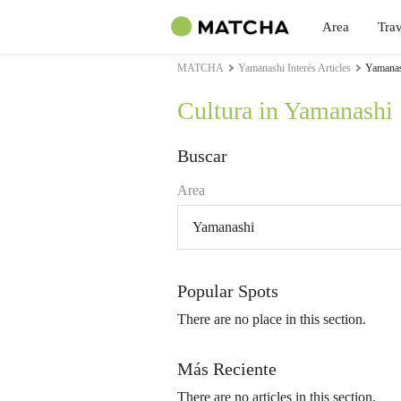
Area
Trav
MATCHA
Yamanashi Interés Articles
Yamanash
Cultura in Yamanashi
Buscar
Area
Yamanashi
Popular Spots
There are no place in this section.
Más Reciente
There are no articles in this section.