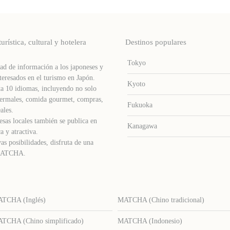
stica, cultural y hotelera
Destinos populares
Tokyo
d de información a los japoneses y
teresados ​​en el turismo en Japón.
Kyoto
a 10 idiomas, incluyendo no solo
s termales, comida gourmet, compras,
Fukuoka
ales.
sas locales también se publica en
Kanagawa
a y atractiva.
as posibilidades, disfruta de una
e MATCHA.
TCHA (Inglés)
MATCHA (Chino tradicional)
TCHA (Chino simplificado)
MATCHA (Indonesio)