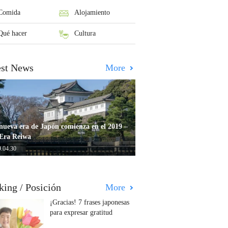
Comida
Alojamiento
Qué hacer
Cultura
est News
More
nueva era de Japón comienza en el 2019 –
Era Reiwa
.04.30
king / Posición
More
¡Gracias! 7 frases japonesas
para expresar gratitud