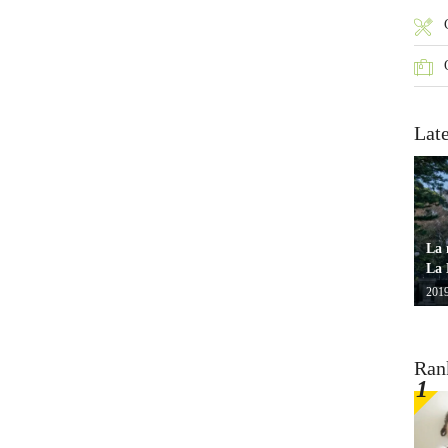
Lat
La 
La 
2019
Ran