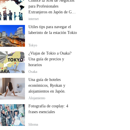
Conoce la SIM de Negocios
para Profesionales
Extranjeros en Japón de GTN
Mobile
internet
Útiles tips para navegar el
laberinto de la estación Tokio
Tokyo
¿Viajas de Tokio a Osaka?
Una guía de precios y
horarios
Osaka
Una guía de hoteles
económicos, Ryokan y
alojamientos en Japón.
Alojamiento
Fotografía de cosplay: 4
frases esenciales
Idioma