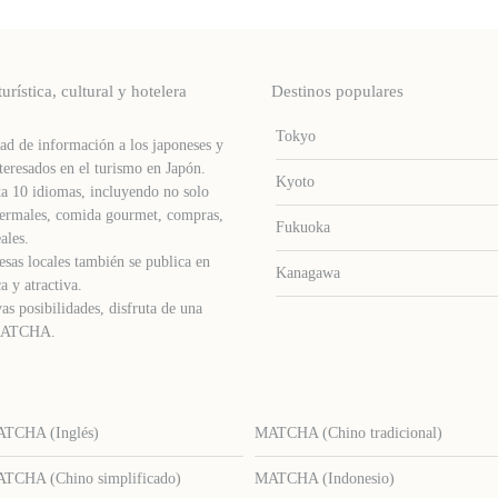
stica, cultural y hotelera
Destinos populares
Tokyo
d de información a los japoneses y
teresados ​​en el turismo en Japón.
Kyoto
a 10 idiomas, incluyendo no solo
s termales, comida gourmet, compras,
Fukuoka
ales.
sas locales también se publica en
Kanagawa
a y atractiva.
as posibilidades, disfruta de una
e MATCHA.
TCHA (Inglés)
MATCHA (Chino tradicional)
TCHA (Chino simplificado)
MATCHA (Indonesio)