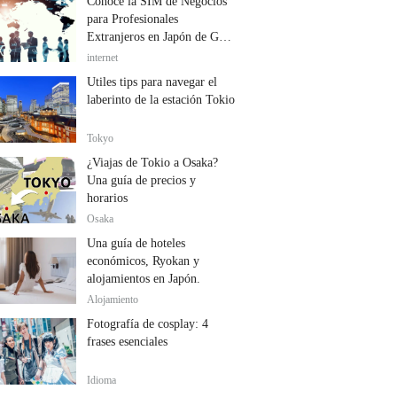
Conoce la SIM de Negocios
para Profesionales
Extranjeros en Japón de GTN
Mobile
internet
Útiles tips para navegar el
laberinto de la estación Tokio
Tokyo
¿Viajas de Tokio a Osaka?
Una guía de precios y
horarios
Osaka
Una guía de hoteles
económicos, Ryokan y
alojamientos en Japón.
Alojamiento
Fotografía de cosplay: 4
frases esenciales
Idioma