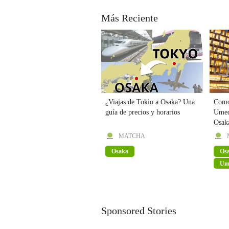
Más Reciente
¿Viajas de Tokio a Osaka? Una
Como 
guía de precios y horarios
Umeda
Osak
MATCHA
Osaka
Os
Ume
Na
Sponsored Stories