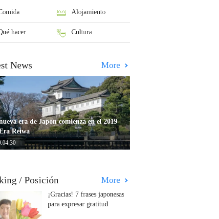
Comida
Alojamiento
Qué hacer
Cultura
est News
More
nueva era de Japón comienza en el 2019 –
Era Reiwa
.04.30
king / Posición
More
¡Gracias! 7 frases japonesas
para expresar gratitud