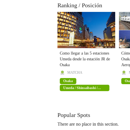
Ranking / Posición
Como llegar a las 5 estaciones
Cómo 
Umeda desde la estación JR de
Osaka
Osaka
Aero
MATCHA
Osaka
Os
Umeda / Shinsaibashi /
Namba
Popular Spots
There are no place in this section.