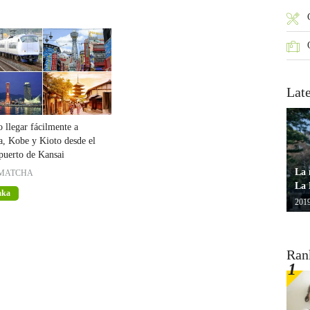
Lat
llegar fácilmente a
, Kobe y Kioto desde el
puerto de Kansai
La 
MATCHA
La 
aka
2019
Ran