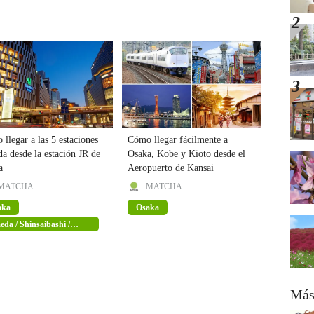
llegar a las 5 estaciones
Cómo llegar fácilmente a
 desde la estación JR de
Osaka, Kobe y Kioto desde el
a
Aeropuerto de Kansai
MATCHA
MATCHA
aka
Osaka
da / Shinsaibashi /
mba
Más