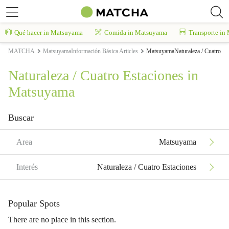
Qué hacer in Matsuyama
Comida in Matsuyama
Transporte in
MATCHA
MatsuyamaInformación Básica Articles
MatsuyamaNaturaleza / Cuatro Est
Naturaleza / Cuatro Estaciones in
Matsuyama
Buscar
Area
Matsuyama
Interés
Naturaleza / Cuatro Estaciones
Popular Spots
There are no place in this section.