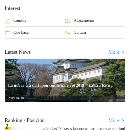
Interest
Comida
Alojamiento
Qué hacer
Cultura
Latest News
More
La nueva era de Japón comienza en el 2019 – La Era Reiwa
2019.04.30
Ranking / Posición
More
¡Gracias! 7 frases japonesas para expresar gratitud