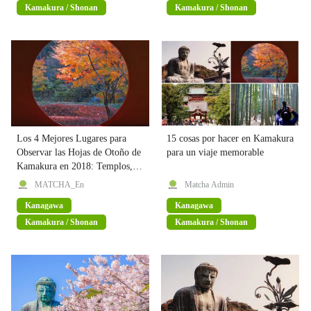
Kamakura / Shonan
Kamakura / Shonan
Los 4 Mejores Lugares para
15 cosas por hacer en Kamakura
Observar las Hojas de Otoño de
para un viaje memorable
Kamakura en 2018: Templos,
Parques y Mucho Más
MATCHA_En
Matcha Admin
Kanagawa
Kanagawa
Kamakura / Shonan
Kamakura / Shonan