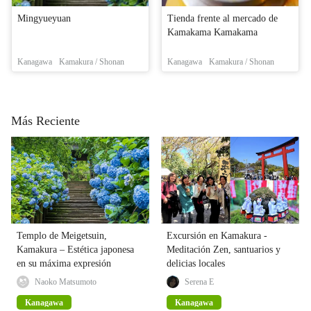
Mingyueyuan
Tienda frente al mercado de
Kamakama Kamakama
Kanagawa
Kamakura / Shonan
Kanagawa
Kamakura / Shonan
Más Reciente
Templo de Meigetsuin,
Excursión en Kamakura -
Kamakura – Estética japonesa
Meditación Zen, santuarios y
en su máxima expresión
delicias locales
Naoko Matsumoto
Serena E
Kanagawa
Kanagawa