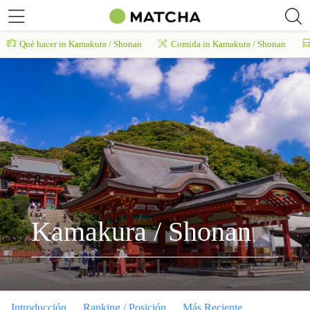
Qué hacer in Kamakura / Shonan
Comida in Kamakura / Shonan
Kamakura / Shonan
Introducción
Ranking / Posición
Más Reciente