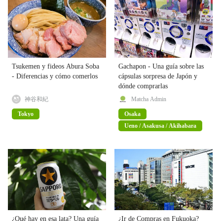
Tsukemen y fideos Abura Soba
Gachapon - Una guía sobre las
- Diferencias y cómo comerlos
cápsulas sorpresa de Japón y
dónde comprarlas
神谷和紀
Matcha Admin
Tokyo
Osaka
Ueno / Asakusa / Akihabara
¿Qué hay en esa lata? Una guía
¿Ir de Compras en Fukuoka?