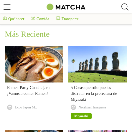
Qué hacer
Comida
Transporte
Más Reciente
Ramen Party Guadalajara :
5 Cosas que sólo puedes
¡Vamos a comer Ramen!
disfrutar en la prefectura de
Miyazaki
Expo Japan Mx
Norihisa Hasegawa
Miyazaki