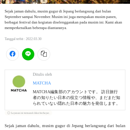
Sejak jaman dahulu, musim gugur di Jepang berlangsung dari bulan 
September sampai November. Musim ini juga merupakan musim panen, 
berbagai festival dan kegiatan diselenggarakan pada musim ini. Kami akan 
memperkenalkan beberapa diantaranya.
Tanggal terbit :
2022.03.30
Ditulis oleh
MATCHA
MATCHA編集部のアカウントです。 訪日旅行
者の知りたい日本の役立つ情報や、まだまだ知
られていない隠れた日本の魅力を発信します。
Layanan ini termasuk iklan berbayar.
Sejak jaman dahulu, musim gugur di Jepang berlangsung dari bulan