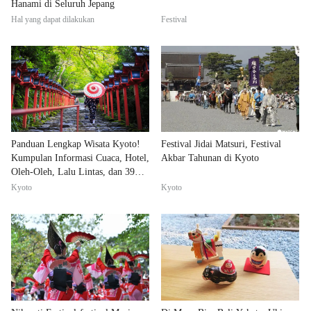
Hanami di Seluruh Jepang
Hal yang dapat dilakukan
Festival
Panduan Lengkap Wisata Kyoto!
Festival Jidai Matsuri, Festival
Kumpulan Informasi Cuaca, Hotel,
Akbar Tahunan di Kyoto
Oleh-Oleh, Lalu Lintas, dan 39
Tempat Wisata
Kyoto
Kyoto