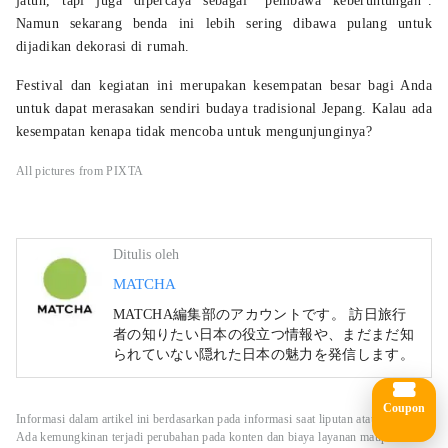
jatuh, tapi juga dipercaya sebagai "pembawa keberuntungan”.
Namun sekarang benda ini lebih sering dibawa pulang untuk
dijadikan dekorasi di rumah.
Festival dan kegiatan ini merupakan kesempatan besar bagi Anda
untuk dapat merasakan sendiri budaya tradisional Jepang. Kalau ada
kesempatan kenapa tidak mencoba untuk mengunjunginya?
All pictures from PIXTA
Ditulis oleh
MATCHA
MATCHA編集部のアカウントです。 訪日旅行
者の知りたい日本の役立つ情報や、まだまだ知
られていない隠れた日本の魅力を発信します。
Coupon
Informasi dalam artikel ini berdasarkan pada informasi saat liputan atau penulisan.
Ada kemungkinan terjadi perubahan pada konten dan biaya layanan maupun