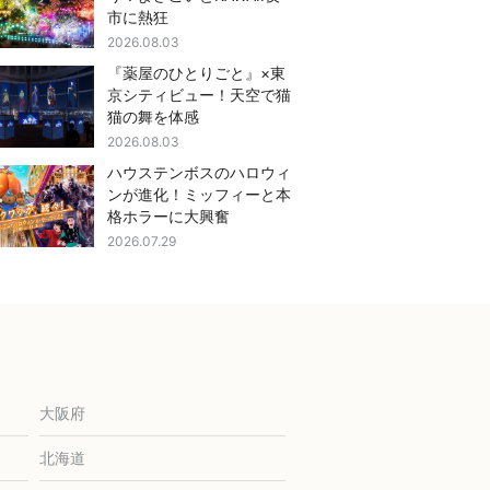
市に熱狂
2026.08.03
『薬屋のひとりごと』×東
京シティビュー！天空で猫
猫の舞を体感
2026.08.03
ハウステンボスのハロウィ
ンが進化！ミッフィーと本
格ホラーに大興奮
2026.07.29
大阪府
北海道