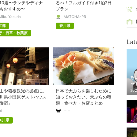
10選〜ランチやディナ
るべ！フルガイド付き1泊2日
もおすすめ〜
プラン
Miku Yasuda
MATCHA-PR
京都
香川県
野・浅草・秋葉原
Lat
ち
ッ
202
山や箱根観光の拠点に。
日本で天ぷらを楽しむために
川県小田原ゲストハウス
知っておきたい、天ぷらの種
御宿」
類・食べ方・お店まとめ
Ai
ニコ
奈川県