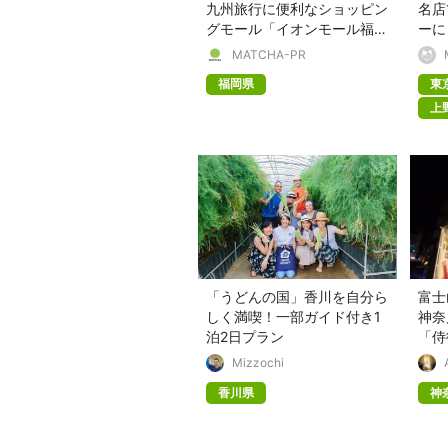
九州旅行に便利なショッピン
名店
グモール「イオンモール福
ーに
岡」を紹介！
MATCHA-PR
福岡県
東
上
「うどんの国」香川を自分ら
富士
しく満喫！一部ガイド付き1
神奈
泊2日プラン
「侍
Mizzochi
香川県
神