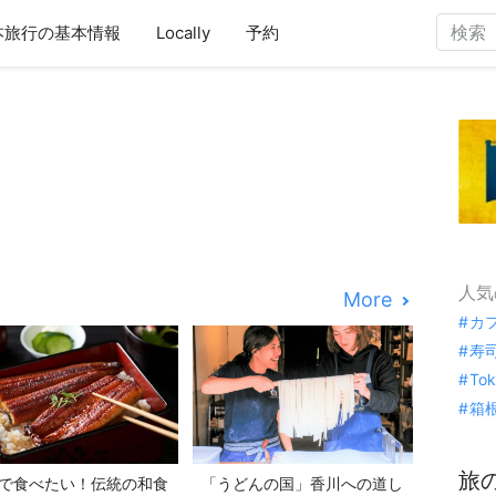
本旅行の基本情報
Locally
予約
人気
More
カ
寿
To
箱
旅
で食べたい！伝統の和食
「うどんの国」香川への道し