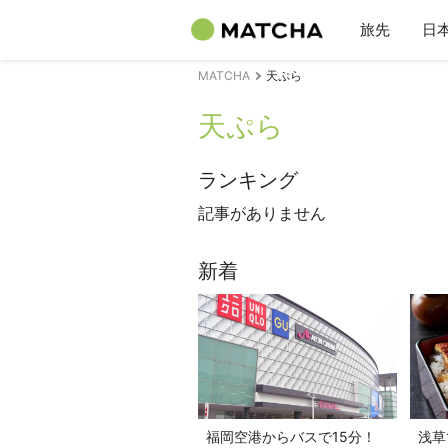
旅先
日
MATCHA
天ぷら
天ぷら
ランキング
記事がありません
新着
福岡空港からバスで15分！
浅草