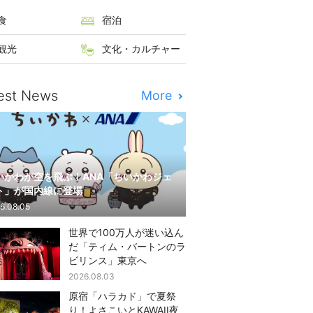
食
宿泊
観光
文化・カルチャー
est News
More
いかわが空を飛ぶ！ANA「ちいかわジェ
ト」が国内線に登場
6.08.05
世界で100万人が迷い込ん
だ「ティム・バートンのラ
ビリンス」東京へ
2026.08.03
原宿「ハラカド」で夏祭
り！よさこいとKAWAII夜