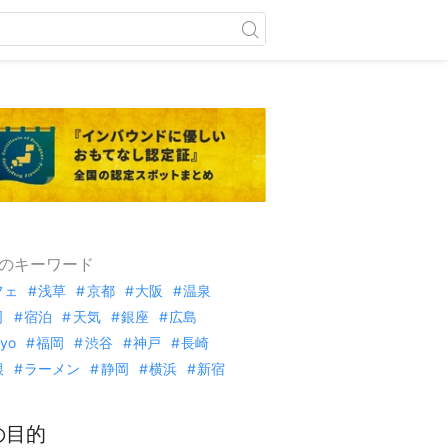
のキーワード
フェ
浅草
京都
大阪
温泉
司
宿泊
天気
銀座
広島
kyo
福岡
渋谷
神戸
長崎
根
ラーメン
静岡
横浜
新宿
の目的