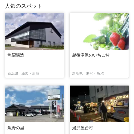
人気のスポット
魚沼醸造
越後湯沢のいちご村
新潟県
湯沢・魚沼
新潟県
湯沢・魚沼
魚野の里
湯沢屋台村