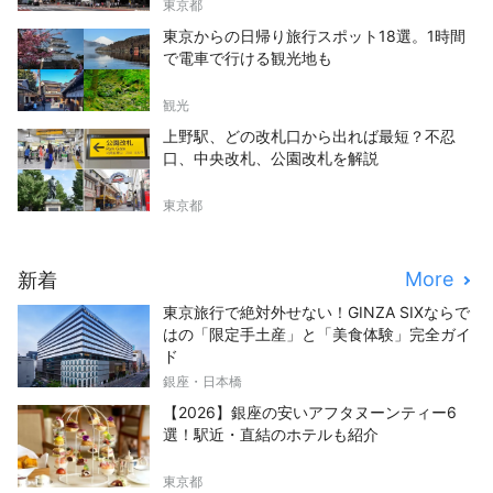
東京都
東京からの日帰り旅行スポット18選。1時間
で電車で行ける観光地も
観光
上野駅、どの改札口から出れば最短？不忍
口、中央改札、公園改札を解説
東京都
More
新着
東京旅行で絶対外せない！GINZA SIXならで
はの「限定手土産」と「美食体験」完全ガイ
ド
銀座・日本橋
【2026】銀座の安いアフタヌーンティー6
選！駅近・直結のホテルも紹介
東京都