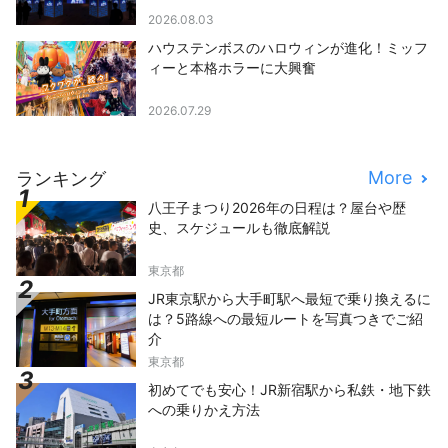
2026.08.03
ハウステンボスのハロウィンが進化！ミッフ
ィーと本格ホラーに大興奮
2026.07.29
More
ランキング
八王子まつり2026年の日程は？屋台や歴
史、スケジュールも徹底解説
東京都
JR東京駅から大手町駅へ最短で乗り換えるに
は？5路線への最短ルートを写真つきでご紹
介
東京都
初めてでも安心！JR新宿駅から私鉄・地下鉄
への乗りかえ方法