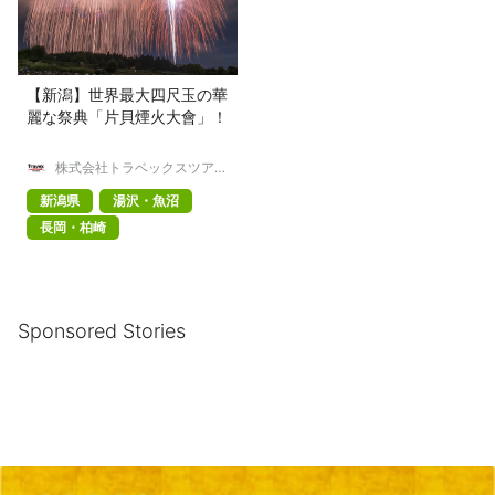
【新潟】世界最大四尺玉の華
麗な祭典「片貝煙火大會」！
株式会社トラベックスツアー
ズ
新潟県
湯沢・魚沼
長岡・柏崎
Sponsored Stories