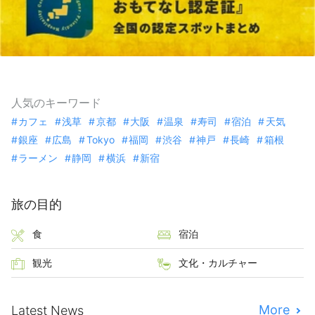
人気のキーワード
カフェ
浅草
京都
大阪
温泉
寿司
宿泊
天気
銀座
広島
Tokyo
福岡
渋谷
神戸
長崎
箱根
ラーメン
静岡
横浜
新宿
旅の目的
食
宿泊
観光
文化・カルチャー
More
Latest News