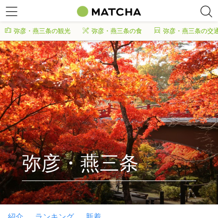
弥彦・燕三条の観光
弥彦・燕三条の食
弥彦・燕三条の交
弥彦・燕三条
紹介
ランキング
新着