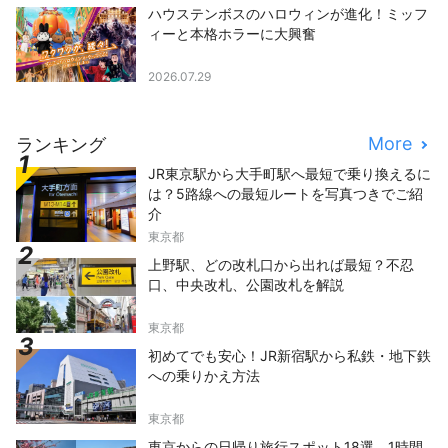
ハウステンボスのハロウィンが進化！ミッフ
ィーと本格ホラーに大興奮
2026.07.29
More
ランキング
JR東京駅から大手町駅へ最短で乗り換えるに
は？5路線への最短ルートを写真つきでご紹
介
東京都
上野駅、どの改札口から出れば最短？不忍
口、中央改札、公園改札を解説
東京都
初めてでも安心！JR新宿駅から私鉄・地下鉄
への乗りかえ方法
東京都
東京からの日帰り旅行スポット18選。1時間