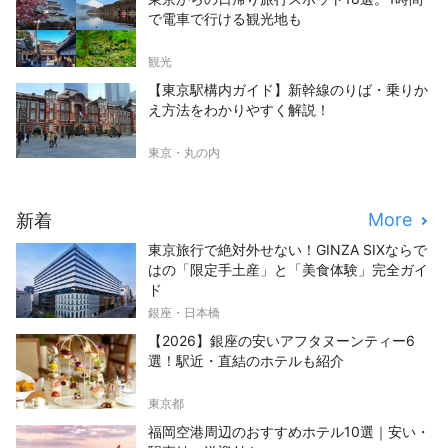
で電車で行ける観光地も
観光
【東京駅構内ガイド】新幹線のりば・乗りか
え方法をわかりやすく解説！
東京・丸の内
More
新着
東京旅行で絶対外せない！GINZA SIXならで
はの「限定手土産」と「美食体験」完全ガイ
ド
銀座・日本橋
【2026】銀座の安いアフタヌーンティー6
選！駅近・直結のホテルも紹介
東京都
福岡空港周辺のおすすめホテル10選｜安い・