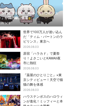
いかわが空を飛ぶ！ANA「ちいかわジェ
ト」が国内線に登場
6.08.05
世界で100万人が迷い込ん
だ「ティム・バートンのラ
ビリンス」東京へ
2026.08.03
原宿「ハラカド」で夏祭
り！よさこいとKAWAII夜
市に熱狂
2026.08.03
『薬屋のひとりごと』×東
京シティビュー！天空で猫
猫の舞を体感
2026.08.03
ハウステンボスのハロウィ
ンが進化！ミッフィーと本
格ホラーに大興奮