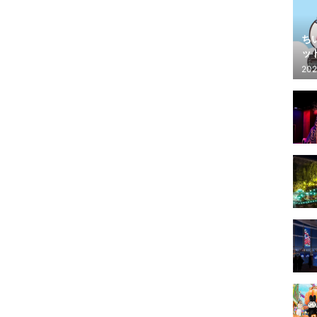
ち
ッ
202