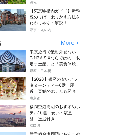
観光
【東京駅構内ガイド】新幹
線のりば・乗りかえ方法を
わかりやすく解説！
東京・丸の内
着
More
東京旅行で絶対外せない！
GINZA SIXならではの「限
定手土産」と「美食体験」
完全ガイド
銀座・日本橋
【2026】銀座の安いアフ
タヌーンティー6選！駅
近・直結のホテルも紹介
東京都
福岡空港周辺のおすすめホ
テル10選｜安い・駅直
結・送迎付き
福岡県
新千歳空港周辺のおすすめ