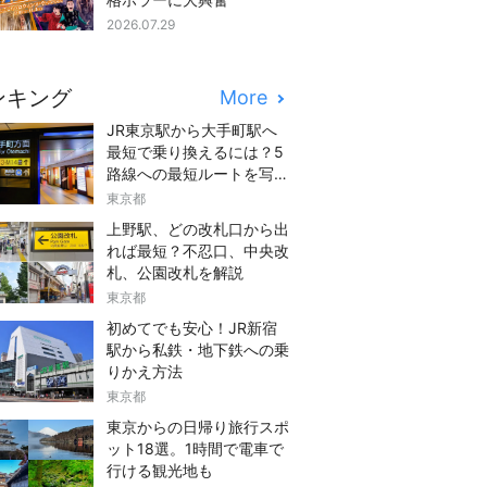
2026.07.29
ンキング
More
JR東京駅から大手町駅へ
最短で乗り換えるには？5
路線への最短ルートを写真
つきでご紹介
東京都
上野駅、どの改札口から出
れば最短？不忍口、中央改
札、公園改札を解説
東京都
初めてでも安心！JR新宿
駅から私鉄・地下鉄への乗
りかえ方法
東京都
東京からの日帰り旅行スポ
ット18選。1時間で電車で
行ける観光地も