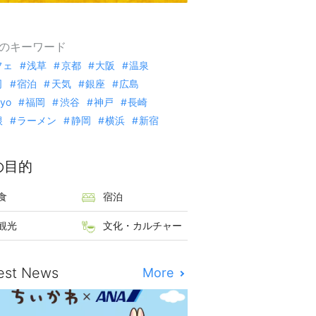
のキーワード
フェ
浅草
京都
大阪
温泉
司
宿泊
天気
銀座
広島
kyo
福岡
渋谷
神戸
長崎
根
ラーメン
静岡
横浜
新宿
の目的
食
宿泊
観光
文化・カルチャー
est News
More