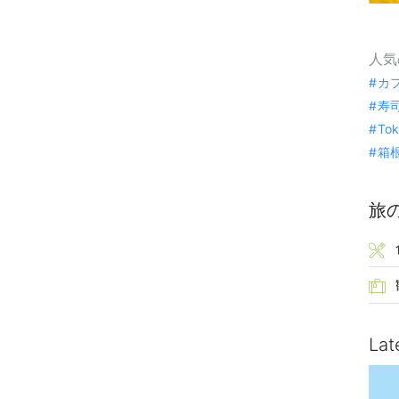
人気
カ
寿
To
箱
旅
Lat