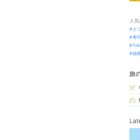
人気
カ
寿
To
箱
旅
Lat