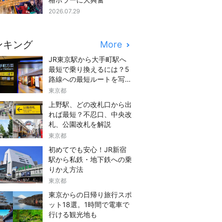
2026.07.29
ンキング
More
JR東京駅から大手町駅へ
最短で乗り換えるには？5
路線への最短ルートを写真
つきでご紹介
東京都
上野駅、どの改札口から出
れば最短？不忍口、中央改
札、公園改札を解説
東京都
初めてでも安心！JR新宿
駅から私鉄・地下鉄への乗
りかえ方法
東京都
東京からの日帰り旅行スポ
ット18選。1時間で電車で
行ける観光地も