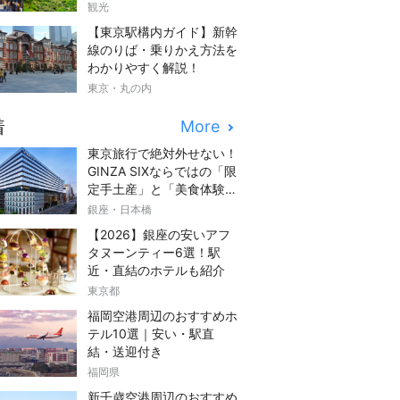
観光
【東京駅構内ガイド】新幹
線のりば・乗りかえ方法を
わかりやすく解説！
東京・丸の内
着
More
東京旅行で絶対外せない！
GINZA SIXならではの「限
定手土産」と「美食体験」
完全ガイド
銀座・日本橋
【2026】銀座の安いアフ
タヌーンティー6選！駅
近・直結のホテルも紹介
東京都
福岡空港周辺のおすすめホ
テル10選｜安い・駅直
結・送迎付き
福岡県
新千歳空港周辺のおすすめ