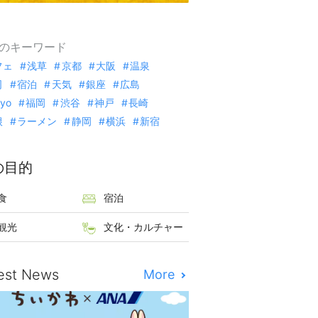
のキーワード
フェ
浅草
京都
大阪
温泉
司
宿泊
天気
銀座
広島
kyo
福岡
渋谷
神戸
長崎
根
ラーメン
静岡
横浜
新宿
の目的
食
宿泊
観光
文化・カルチャー
est News
More