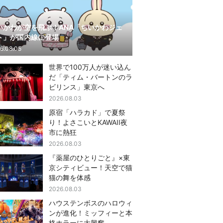
いかわが空を飛ぶ！ANA「ちいかわジェ
ト」が国内線に登場
6.08.05
世界で100万人が迷い込ん
だ「ティム・バートンのラ
ビリンス」東京へ
2026.08.03
原宿「ハラカド」で夏祭
り！よさこいとKAWAII夜
市に熱狂
2026.08.03
『薬屋のひとりごと』×東
京シティビュー！天空で猫
猫の舞を体感
2026.08.03
ハウステンボスのハロウィ
ンが進化！ミッフィーと本
格ホラーに大興奮