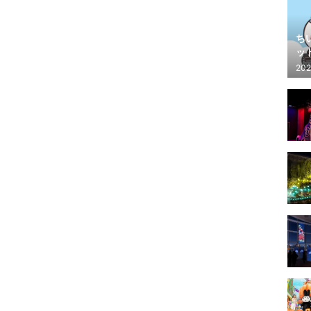
ち
ッ
202