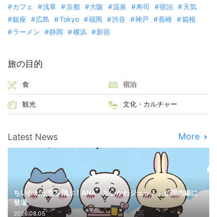
カフェ
浅草
京都
大阪
温泉
寿司
宿泊
天気
銀座
広島
Tokyo
福岡
渋谷
神戸
長崎
箱根
ラーメン
静岡
横浜
新宿
旅の目的
食
宿泊
観光
文化・カルチャー
More
Latest News
ちいかわが空を飛ぶ！ANA「ちいかわジェット」が国内線に
登場
2026.08.05