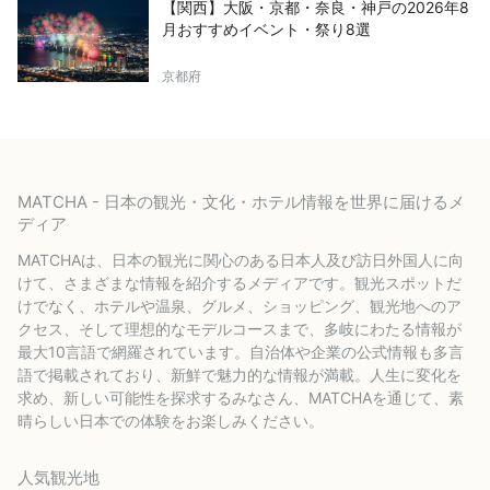
【関西】大阪・京都・奈良・神戸の2026年8
月おすすめイベント・祭り8選
京都府
MATCHA - 日本の観光・文化・ホテル情報を世界に届けるメ
ディア
MATCHAは、日本の観光に関心のある日本人及び訪日外国人に向
けて、さまざまな情報を紹介するメディアです。観光スポットだ
けでなく、ホテルや温泉、グルメ、ショッピング、観光地へのア
クセス、そして理想的なモデルコースまで、多岐にわたる情報が
最大10言語で網羅されています。自治体や企業の公式情報も多言
語で掲載されており、新鮮で魅力的な情報が満載。人生に変化を
求め、新しい可能性を探求するみなさん、MATCHAを通じて、素
晴らしい日本での体験をお楽しみください。
人気観光地