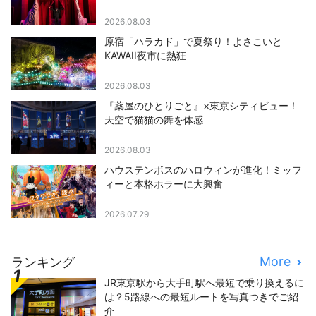
2026.08.03
原宿「ハラカド」で夏祭り！よさこいと
KAWAII夜市に熱狂
2026.08.03
『薬屋のひとりごと』×東京シティビュー！
天空で猫猫の舞を体感
2026.08.03
ハウステンボスのハロウィンが進化！ミッフ
ィーと本格ホラーに大興奮
2026.07.29
More
ランキング
JR東京駅から大手町駅へ最短で乗り換えるに
は？5路線への最短ルートを写真つきでご紹
介