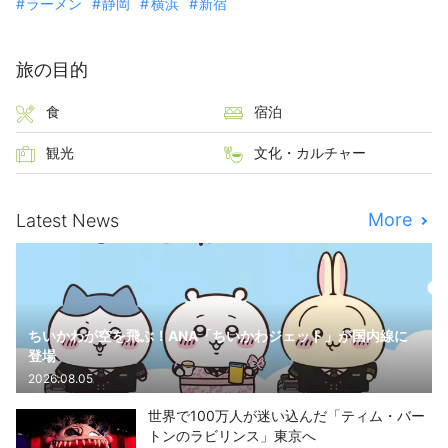
ラーメン
静岡
横浜
新宿
旅の目的
食
宿泊
観光
文化・カルチャー
More
Latest News
ちいかわが空を飛ぶ！ANA「ちいかわジェット」が国内線に
登場
2026.08.05
世界で100万人が迷い込んだ「ティム・バー
トンのラビリンス」東京へ