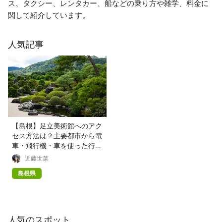
ス、タクシー、レンタカー、船などの乗り方や雑学、料金に
関して紹介しています。
人気記事
【島根】足立美術館へのアク
セス方法は？主要都市から電
車・飛行機・車を使った行き
方を解説！
近藤世菜
島根県
人気のスポット