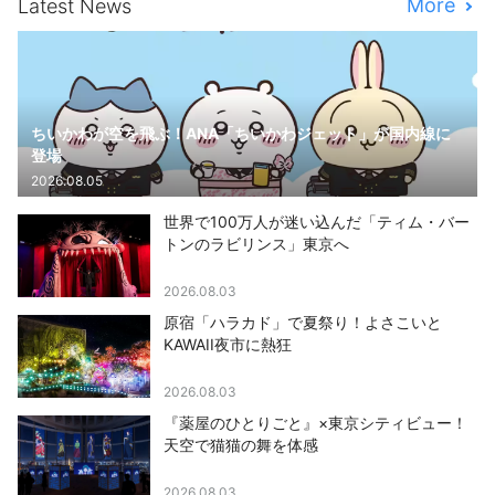
More
Latest News
ちいかわが空を飛ぶ！ANA「ちいかわジェット」が国内線に
登場
2026.08.05
世界で100万人が迷い込んだ「ティム・バー
トンのラビリンス」東京へ
2026.08.03
原宿「ハラカド」で夏祭り！よさこいと
KAWAII夜市に熱狂
2026.08.03
『薬屋のひとりごと』×東京シティビュー！
天空で猫猫の舞を体感
2026.08.03