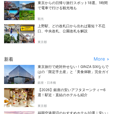
東京からの日帰り旅行スポット18選。1時間
で電車で行ける観光地も
観光
上野駅、どの改札口から出れば最短？不忍
口、中央改札、公園改札を解説
東京都
More
新着
東京旅行で絶対外せない！GINZA SIXならで
はの「限定手土産」と「美食体験」完全ガイ
ド
銀座・日本橋
【2026】銀座の安いアフタヌーンティー6
選！駅近・直結のホテルも紹介
東京都
福岡空港周辺のおすすめホテル10選｜安い・