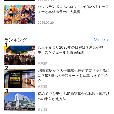
ハウステンボスのハロウィンが進化！ミッフ
ィーと本格ホラーに大興奮
2026.07.29
More
ランキング
八王子まつり2026年の日程は？屋台や歴
史、スケジュールも徹底解説
東京都
JR東京駅から大手町駅へ最短で乗り換えるに
は？5路線への最短ルートを写真つきでご紹
介
東京都
初めてでも安心！JR新宿駅から私鉄・地下鉄
への乗りかえ方法
東京都