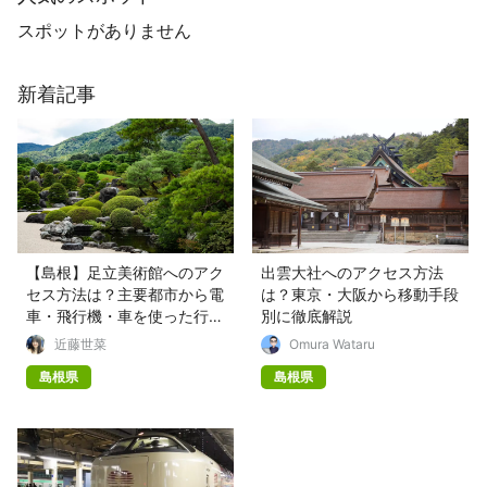
スポットがありません
新着記事
【島根】足立美術館へのアク
出雲大社へのアクセス方法
セス方法は？主要都市から電
は？東京・大阪から移動手段
車・飛行機・車を使った行き
別に徹底解説
方を解説！
近藤世菜
Omura Wataru
島根県
島根県