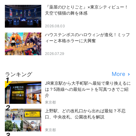
『薬屋のひとりごと』×東京シティビュー！
天空で猫猫の舞を体感
2026.08.03
ハウステンボスのハロウィンが進化！ミッフ
ィーと本格ホラーに大興奮
2026.07.29
More
ランキング
JR東京駅から大手町駅へ最短で乗り換えるに
は？5路線への最短ルートを写真つきでご紹
介
東京都
上野駅、どの改札口から出れば最短？不忍
口、中央改札、公園改札を解説
東京都