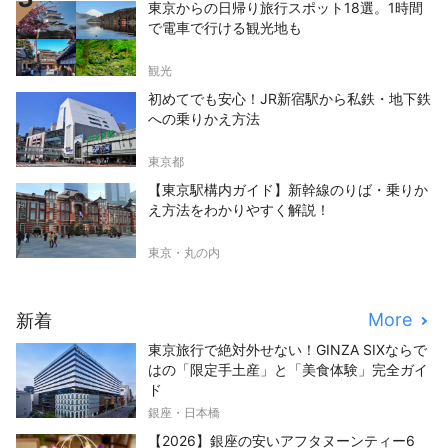
東京からの日帰り旅行スポット18選。1時間
で電車で行ける観光地も
観光
初めてでも安心！JR新宿駅から私鉄・地下鉄
への乗りかえ方法
東京都
【東京駅構内ガイド】新幹線のりば・乗りか
え方法をわかりやすく解説！
東京・丸の内
More
新着
東京旅行で絶対外せない！GINZA SIXならで
はの「限定手土産」と「美食体験」完全ガイ
ド
銀座・日本橋
【2026】銀座の安いアフタヌーンティー6