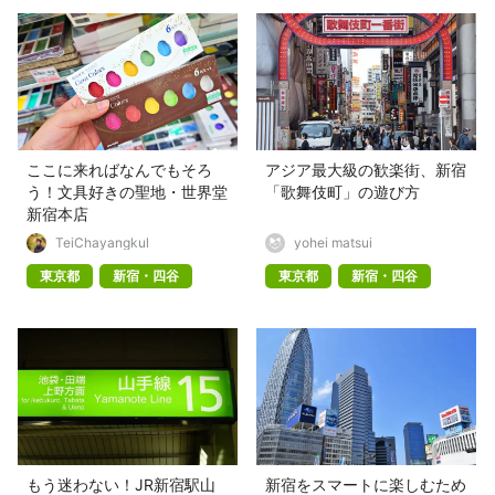
ここに来ればなんでもそろ
アジア最大級の歓楽街、新宿
う！文具好きの聖地・世界堂
「歌舞伎町」の遊び方
新宿本店
TeiChayangkul
yohei matsui
東京都
新宿・四谷
東京都
新宿・四谷
もう迷わない！JR新宿駅山
新宿をスマートに楽しむため