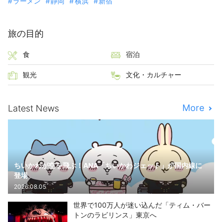
ラーメン
静岡
横浜
新宿
旅の目的
食
宿泊
観光
文化・カルチャー
More
Latest News
ちいかわが空を飛ぶ！ANA「ちいかわジェット」が国内線に
登場
2026.08.05
世界で100万人が迷い込んだ「ティム・バー
トンのラビリンス」東京へ