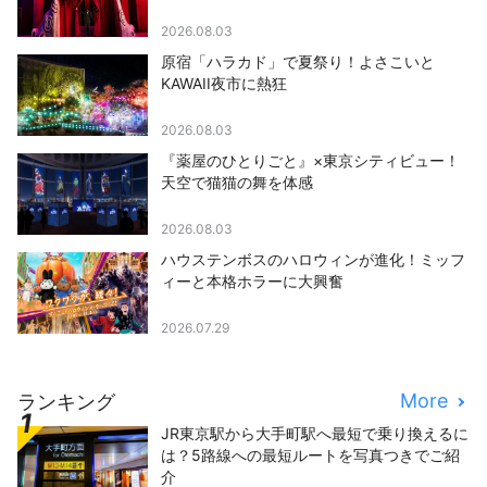
2026.08.03
原宿「ハラカド」で夏祭り！よさこいと
KAWAII夜市に熱狂
2026.08.03
『薬屋のひとりごと』×東京シティビュー！
天空で猫猫の舞を体感
2026.08.03
ハウステンボスのハロウィンが進化！ミッフ
ィーと本格ホラーに大興奮
2026.07.29
More
ランキング
JR東京駅から大手町駅へ最短で乗り換えるに
は？5路線への最短ルートを写真つきでご紹
介