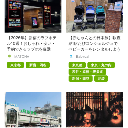
【2026年】新宿のラブホテ
【赤ちゃんとの日本旅】駅直
ル10選！おしゃれ・安い・
結!駅たびコンシェルジュで
予約できるラブホを厳選
ベビーカーをレンタルしよう
MATCHA
Babycal
東京都
新宿・四谷
東京都
東京・丸の内
渋谷・原宿・表参道
新宿・四谷
池袋