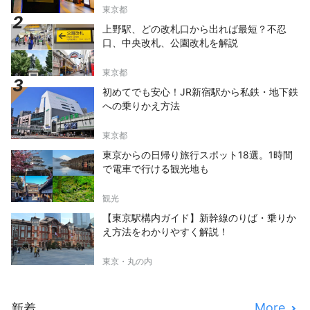
東京都
上野駅、どの改札口から出れば最短？不忍
口、中央改札、公園改札を解説
東京都
初めてでも安心！JR新宿駅から私鉄・地下鉄
への乗りかえ方法
東京都
東京からの日帰り旅行スポット18選。1時間
で電車で行ける観光地も
観光
【東京駅構内ガイド】新幹線のりば・乗りか
え方法をわかりやすく解説！
東京・丸の内
More
新着