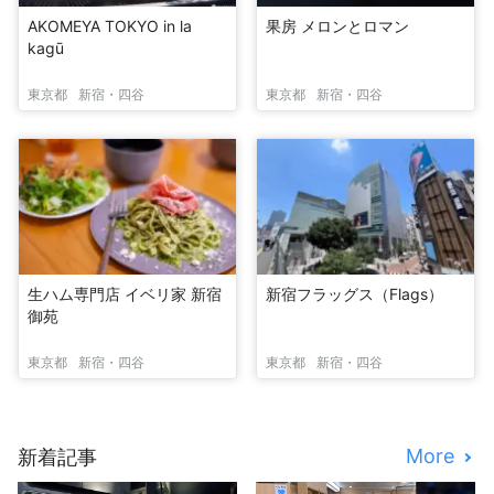
AKOMEYA TOKYO in la
果房 メロンとロマン
kagū
東京都
新宿・四谷
東京都
新宿・四谷
生ハム専門店 イベリ家 新宿
新宿フラッグス（Flags）
御苑
東京都
新宿・四谷
東京都
新宿・四谷
More
新着記事