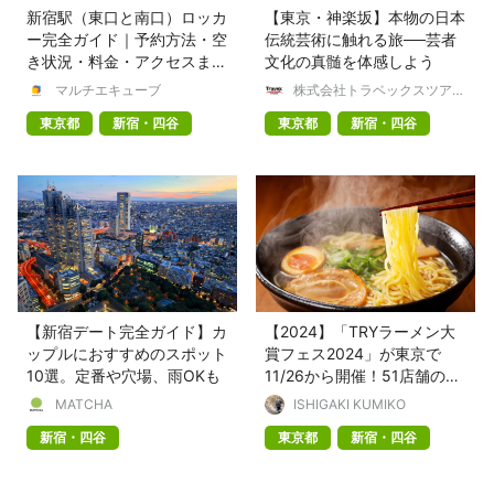
新宿駅（東口と南口）ロッカ
【東京・神楽坂】本物の日本
ー完全ガイド｜予約方法・空
伝統芸術に触れる旅──芸者
き状況・料金・アクセスまと
文化の真髄を体感しよう
め
マルチエキューブ
株式会社トラベックスツアー
ズ
東京都
新宿・四谷
東京都
新宿・四谷
【新宿デート完全ガイド】カ
【2024】「TRYラーメン大
ップルにおすすめのスポット
賞フェス2024」が東京で
10選。定番や穴場、雨OKも
11/26から開催！51店舗の味
が楽しめる
MATCHA
ISHIGAKI KUMIKO
新宿・四谷
東京都
新宿・四谷