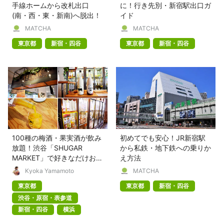
手線ホームから改札出口
に！行き先別・新宿駅出口ガ
(南・西・東・新南)へ脱出！
イド
MATCHA
MATCHA
東京都
新宿・四谷
東京都
新宿・四谷
100種の梅酒・果実酒が飲み
初めてでも安心！JR新宿駅
放題！渋谷「SHUGAR
から私鉄・地下鉄への乗りか
MARKET」で好きなだけお酒
え方法
を楽しもう
Kyoka Yamamoto
MATCHA
東京都
東京都
新宿・四谷
渋谷・原宿・表参道
新宿・四谷
横浜