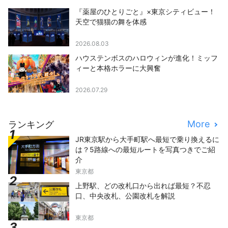
『薬屋のひとりごと』×東京シティビュー！
天空で猫猫の舞を体感
2026.08.03
ハウステンボスのハロウィンが進化！ミッフ
ィーと本格ホラーに大興奮
2026.07.29
More
ランキング
JR東京駅から大手町駅へ最短で乗り換えるに
は？5路線への最短ルートを写真つきでご紹
介
東京都
上野駅、どの改札口から出れば最短？不忍
口、中央改札、公園改札を解説
東京都