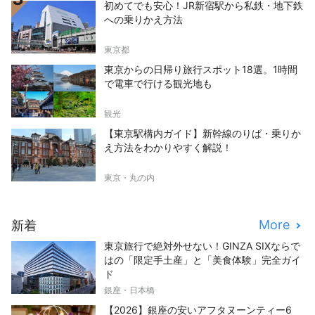
初めてでも安心！JR新宿駅から私鉄・地下鉄
への乗りかえ方法
東京都
東京からの日帰り旅行スポット18選。1時間
で電車で行ける観光地も
観光
【東京駅構内ガイド】新幹線のりば・乗りか
え方法をわかりやすく解説！
東京・丸の内
More
新着
東京旅行で絶対外せない！GINZA SIXならで
はの「限定手土産」と「美食体験」完全ガイ
ド
銀座・日本橋
【2026】銀座の安いアフタヌーンティー6