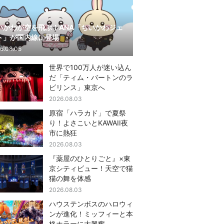
いかわが空を飛ぶ！ANA「ちいかわジェ
ト」が国内線に登場
6.08.05
世界で100万人が迷い込ん
だ「ティム・バートンのラ
ビリンス」東京へ
2026.08.03
原宿「ハラカド」で夏祭
り！よさこいとKAWAII夜
市に熱狂
2026.08.03
『薬屋のひとりごと』×東
京シティビュー！天空で猫
猫の舞を体感
2026.08.03
ハウステンボスのハロウィ
ンが進化！ミッフィーと本
格ホラーに大興奮