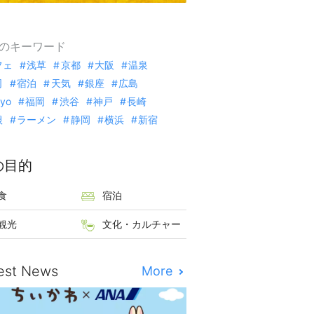
のキーワード
フェ
浅草
京都
大阪
温泉
司
宿泊
天気
銀座
広島
kyo
福岡
渋谷
神戸
長崎
根
ラーメン
静岡
横浜
新宿
の目的
食
宿泊
観光
文化・カルチャー
est News
More