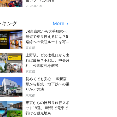
2026.07.29
ンキング
More
JR東京駅から大手町駅へ
最短で乗り換えるには？5
路線への最短ルートを写真
つきでご紹介
東京都
上野駅、どの改札口から出
れば最短？不忍口、中央改
札、公園改札を解説
東京都
初めてでも安心！JR新宿
駅から私鉄・地下鉄への乗
りかえ方法
東京都
東京からの日帰り旅行スポ
ット18選。1時間で電車で
行ける観光地も