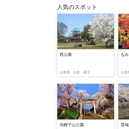
人気のスポット
西公園
もみ
山形県
山形・蔵王
山形
烏帽子山公園
霞城