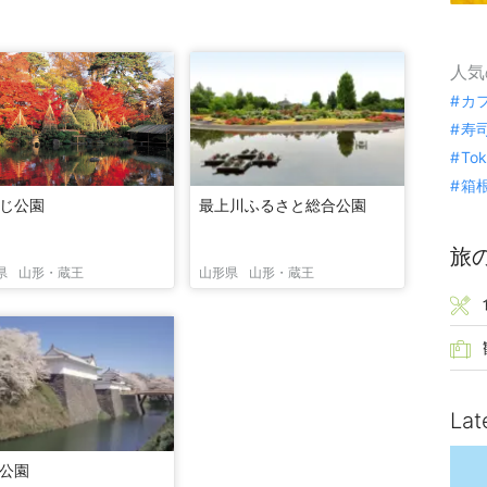
人気
カ
寿
To
箱
じ公園
最上川ふるさと総合公園
旅
県
山形・蔵王
山形県
山形・蔵王
Lat
公園