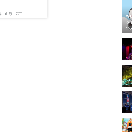
県
山形・蔵王
ち
ッ
202