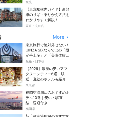
観光
【東京駅構内ガイド】新幹
線のりば・乗りかえ方法を
わかりやすく解説！
東京・丸の内
着
More
東京旅行で絶対外せない！
GINZA SIXならではの「限
定手土産」と「美食体験」
完全ガイド
銀座・日本橋
【2026】銀座の安いアフ
タヌーンティー6選！駅
近・直結のホテルも紹介
東京都
福岡空港周辺のおすすめホ
テル10選｜安い・駅直
結・送迎付き
福岡県
新千歳空港周辺のおすすめ