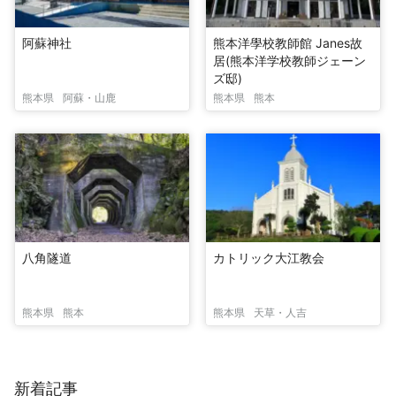
阿蘇神社
熊本洋學校教師館 Janes故
居(熊本洋学校教師ジェーン
ズ邸)
熊本県
阿蘇・山鹿
熊本県
熊本
八角隧道
カトリック大江教会
熊本県
熊本
熊本県
天草・人吉
新着記事