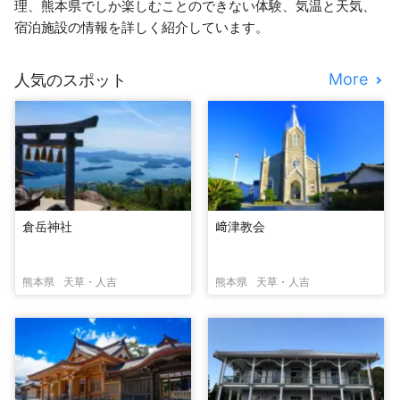
理、熊本県でしか楽しむことのできない体験、気温と天気、
宿泊施設の情報を詳しく紹介しています。
More
人気のスポット
倉岳神社
﨑津教会
熊本県
天草・人吉
熊本県
天草・人吉