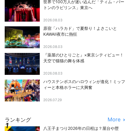
世界で100万人が迷い込んだ「ティム・バー
トンのラビリンス」東京へ
2026.08.03
原宿「ハラカド」で夏祭り！よさこいと
KAWAII夜市に熱狂
2026.08.03
『薬屋のひとりごと』×東京シティビュー！
天空で猫猫の舞を体感
2026.08.03
ハウステンボスのハロウィンが進化！ミッフ
ィーと本格ホラーに大興奮
2026.07.29
More
ランキング
八王子まつり2026年の日程は？屋台や歴