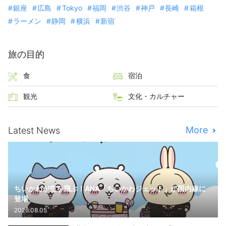
銀座
広島
Tokyo
福岡
渋谷
神戸
長崎
箱根
ラーメン
静岡
横浜
新宿
旅の目的
食
宿泊
観光
文化・カルチャー
More
Latest News
ちいかわが空を飛ぶ！ANA「ちいかわジェット」が国内線に
登場
2026.08.05