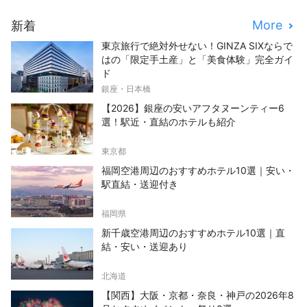
More
新着
東京旅行で絶対外せない！GINZA SIXならで
はの「限定手土産」と「美食体験」完全ガイ
ド
銀座・日本橋
【2026】銀座の安いアフタヌーンティー6
選！駅近・直結のホテルも紹介
東京都
福岡空港周辺のおすすめホテル10選｜安い・
駅直結・送迎付き
福岡県
新千歳空港周辺のおすすめホテル10選｜直
結・安い・送迎あり
北海道
【関西】大阪・京都・奈良・神戸の2026年8