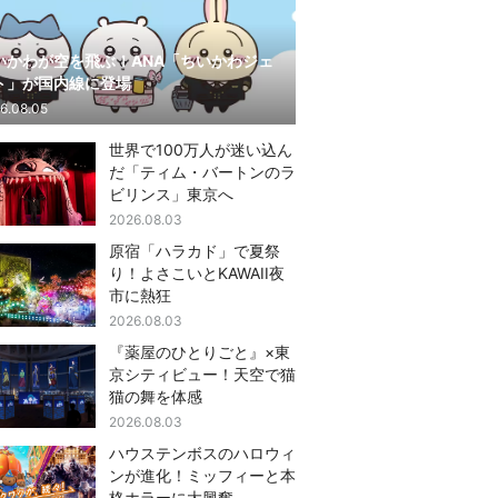
いかわが空を飛ぶ！ANA「ちいかわジェ
ト」が国内線に登場
6.08.05
世界で100万人が迷い込ん
だ「ティム・バートンのラ
ビリンス」東京へ
2026.08.03
原宿「ハラカド」で夏祭
り！よさこいとKAWAII夜
市に熱狂
2026.08.03
『薬屋のひとりごと』×東
京シティビュー！天空で猫
猫の舞を体感
2026.08.03
ハウステンボスのハロウィ
ンが進化！ミッフィーと本
格ホラーに大興奮