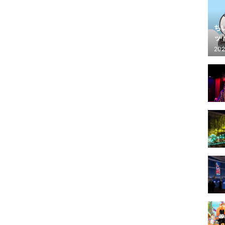
ち
ッ
202