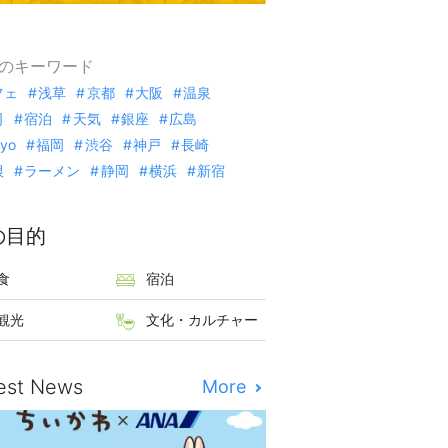
のキーワード
フェ
浅草
京都
大阪
温泉
司
宿泊
天気
銀座
広島
kyo
福岡
渋谷
神戸
長崎
根
ラーメン
静岡
横浜
新宿
の目的
食
宿泊
観光
文化・カルチャー
est News
More