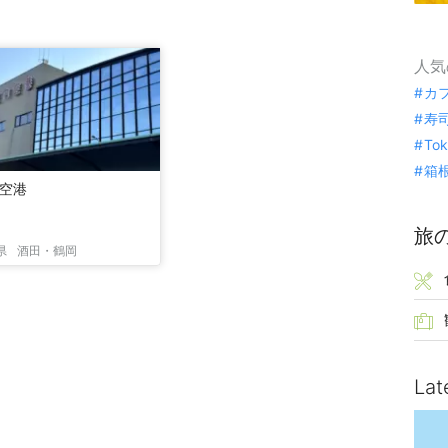
人気
カ
寿
To
箱
空港
旅
県
酒田・鶴岡
Lat