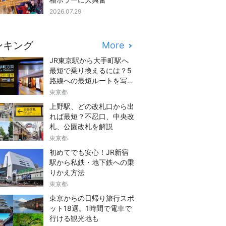
2026.07.29
ンキング
More
JR東京駅から大手町駅へ
最短で乗り換えるには？5
路線への最短ルートを写真
つきでご紹介
東京都
上野駅、どの改札口から出
れば最短？不忍口、中央改
札、公園改札を解説
東京都
初めてでも安心！JR新宿
駅から私鉄・地下鉄への乗
りかえ方法
東京都
東京からの日帰り旅行スポ
ット18選。1時間で電車で
行ける観光地も