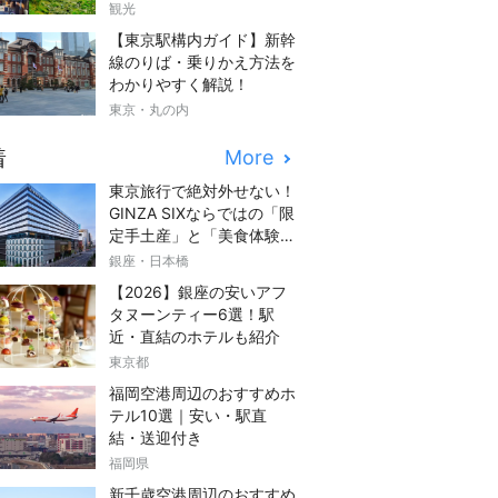
観光
【東京駅構内ガイド】新幹
線のりば・乗りかえ方法を
わかりやすく解説！
東京・丸の内
着
More
東京旅行で絶対外せない！
GINZA SIXならではの「限
定手土産」と「美食体験」
完全ガイド
銀座・日本橋
【2026】銀座の安いアフ
タヌーンティー6選！駅
近・直結のホテルも紹介
東京都
福岡空港周辺のおすすめホ
テル10選｜安い・駅直
結・送迎付き
福岡県
新千歳空港周辺のおすすめ