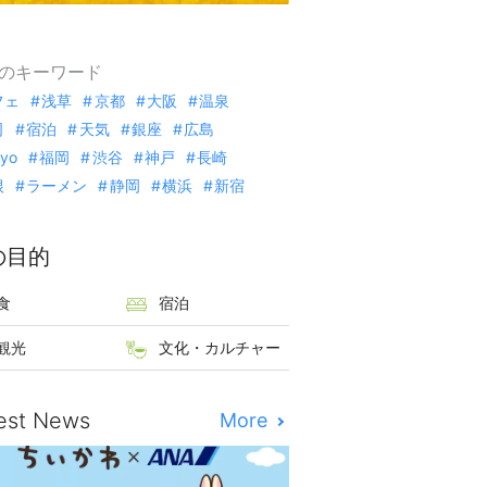
のキーワード
フェ
浅草
京都
大阪
温泉
司
宿泊
天気
銀座
広島
kyo
福岡
渋谷
神戸
長崎
根
ラーメン
静岡
横浜
新宿
の目的
食
宿泊
観光
文化・カルチャー
est News
More