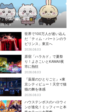
いかわが空を飛ぶ！ANA「ちいかわジェ
ト」が国内線に登場
6.08.05
世界で100万人が迷い込ん
だ「ティム・バートンのラ
ビリンス」東京へ
2026.08.03
原宿「ハラカド」で夏祭
り！よさこいとKAWAII夜
市に熱狂
2026.08.03
『薬屋のひとりごと』×東
京シティビュー！天空で猫
猫の舞を体感
2026.08.03
ハウステンボスのハロウィ
ンが進化！ミッフィーと本
格ホラーに大興奮