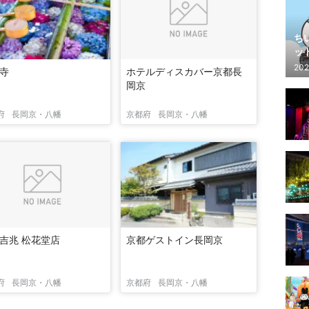
ち
ッ
202
寺
ホテルディスカバー京都長
岡京
府
長岡京・八幡
京都府
長岡京・八幡
吉兆 松花堂店
京都ゲストイン長岡京
府
長岡京・八幡
京都府
長岡京・八幡