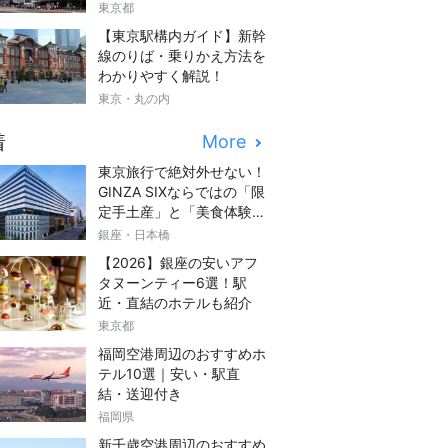
東京都
【東京駅構内ガイド】新幹
線のりば・乗りかえ方法を
わかりやすく解説！
東京・丸の内
着
More
東京旅行で絶対外せない！
GINZA SIXならではの「限
定手土産」と「美食体験」
完全ガイド
銀座・日本橋
【2026】銀座の安いアフ
タヌーンティー6選！駅
近・直結のホテルも紹介
東京都
福岡空港周辺のおすすめホ
テル10選｜安い・駅直
結・送迎付き
福岡県
新千歳空港周辺のおすすめ