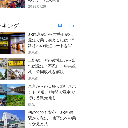
2026.07.29
ンキング
More
JR東京駅から大手町駅へ
最短で乗り換えるには？5
路線への最短ルートを写真
つきでご紹介
東京都
上野駅、どの改札口から出
れば最短？不忍口、中央改
札、公園改札を解説
東京都
東京からの日帰り旅行スポ
ット18選。1時間で電車で
行ける観光地も
観光
初めてでも安心！JR新宿
駅から私鉄・地下鉄への乗
りかえ方法