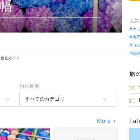
幡
人気
カ
寿
To
箱
幡観光ガイド
旅
旅の目的
すべてのカテゴリ
Lat
More