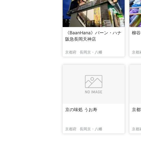
《BaanHana》バーン・ハナ
柳谷
阪急長岡天神店
京都府
長岡京・八幡
京都
京の味処 うお寿
京都
京都府
長岡京・八幡
京都