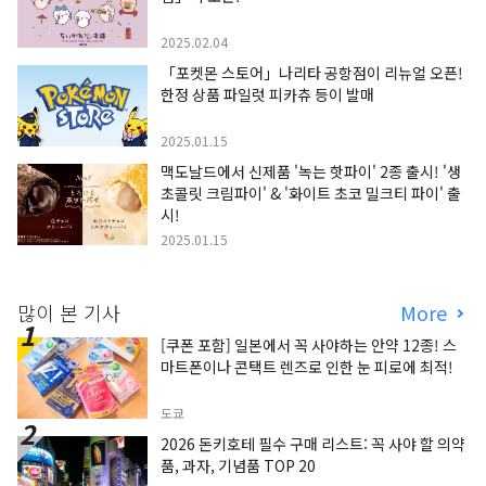
2025.02.04
「포켓몬 스토어」나리타 공항점이 리뉴얼 오픈!
한정 상품 파일럿 피카츄 등이 발매
2025.01.15
맥도날드에서 신제품 '녹는 핫파이' 2종 출시! '생
초콜릿 크림파이' & '화이트 초코 밀크티 파이' 출
시!
2025.01.15
많이 본 기사
More
[쿠폰 포함] 일본에서 꼭 사야하는 안약 12종! 스
마트폰이나 콘택트 렌즈로 인한 눈 피로에 최적!
도쿄
2026 돈키호테 필수 구매 리스트: 꼭 사야 할 의약
품, 과자, 기념품 TOP 20