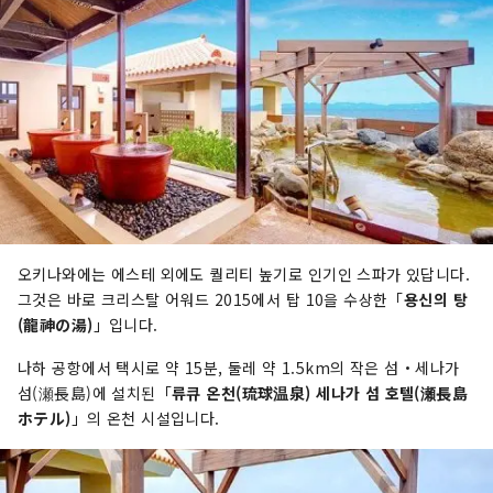
오키나와에는 에스테 외에도 퀄리티 높기로 인기인 스파가 있답니다.
그것은 바로 크리스탈 어워드 2015에서 탑 10을 수상한「
용신의 탕
(龍神の湯)
」입니다.
나하 공항에서 택시로 약 15분, 둘레 약 1.5km의 작은 섬・세나가
섬(瀬長島)에 설치된「
류큐 온천(琉球温泉) 세나가 섬 호텔(瀬長島
ホテル)
」의 온천 시설입니다.