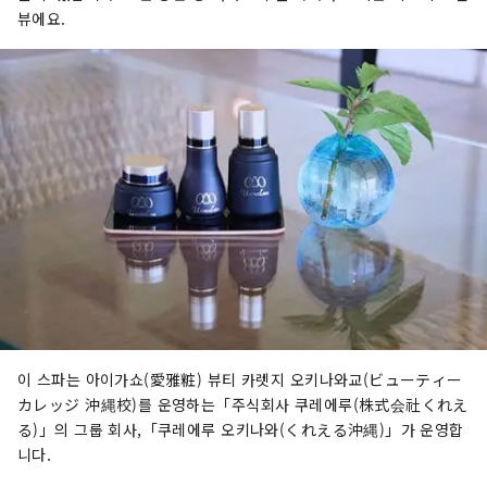
뷰에요.
이 스파는 아이가쇼(愛雅粧) 뷰티 카렛지 오키나와교(ビューティー
カレッジ 沖縄校)를 운영하는「주식회사 쿠레에루(株式会社くれえ
る)」의 그룹 회사,「쿠레에루 오키나와(くれえる沖縄)」가 운영합
니다.