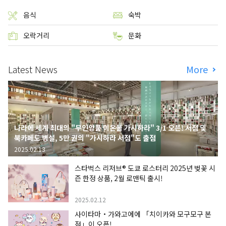
음식
숙박
오락거리
문화
Latest News
More
나라에 세계 최대의 "무인양품 이온몰 가시하라" 3/1 오픈! 서점 및
북카페도 병설, 5만 권의 "가시하라 서점"도 출점
2025.02.13
스타벅스 리저브® 도쿄 로스터리 2025년 벚꽃 시
즌 한정 상품, 2월 로맨틱 출시!
2025.02.12
사이타마・가와고에에 「치이카와 모구모구 본
점」이 오픈!