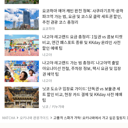
요코하마 에어 캐빈 완전 정복: 사쿠라기초역-운하
파크역 가는 법, 요금 및 코스모 클락 세트권 할인,
추천 관광 코스 총정리
요코하마
나고야 레고랜드 요금 총정리: 1일권 vs 콤보 티켓
비교, 연간 패스포트 종류 및 KKday 온라인 사전
할인 예매 팁
나고야
나고야 레고랜드 가는 법 총정리: 나고야역 출발
아오나미선 전철, 주차장 정보, 택시 요금 및 입장
권 예약 팁
나고야
닛코 도쇼구 입장료 가이드: 단독권 vs 보물관 세
트 할인 비교, 현장 카드 결제 및 KKday 사전 예매
팁
닛코 / 키누가와
MATCHA
오키나와 관광가이드
고품격 스파가 가득! 오키나와에서 가고 싶은 힐링지 