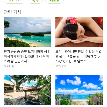
오키나와
숙박
리조트
관련 기사
인기 급상승 중인 오키나와의 섬！
오키나와에서만 만날 수 있는 특별
이시가키지마 (石垣島)에서 꼭 해
한 관리 「류큐 틴나디(琉球てぃ
봐야 할 일곱가지
んなでぃ)」로 릴랙스
오키나와
오키나와