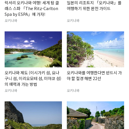
럭셔리 오키나와 여행! 세계 탑 클
일본의 리조트지 「오키나와」를
래스 스파 「The Ritz-Carlton
여행하기 위한 완전 가이드
Spa by ESPA」에 가자!
오키나와
오키나와
오키나와 제도 (이시가키 섬, 요나
오키나와를 여행한다면 반드시 가
구니 섬, 이리오모테 섬, 미야코 섬)
야 할 절경 해변 22선
의 매력과 가는 방법
오키나와
오키나와