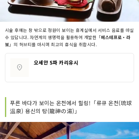
시술 후에는 창 밖으로 정원이 보이는 휴게실에서 서비스 음료를 마실
수 있답니다. 자연계의 생명력을 활용하여 개발한「
에스테프로・라
보
」의 허브티를 마시며 최고의 휴식을 취합시다.
오세안 S파 카리유시
location_on
푸른 바다가 보이는 온천에서 힐링!「류큐 온천(琉球
温泉) 용신의 탕(龍神の湯)」