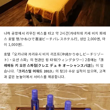
나하 공항에서 리무진 버스를 타고 약 2시간(카네히데 키세 비치 파레
스 호텔 행/かねひで喜瀬ビーチパレスホテル行, 성인 2,000엔, 아
이 1,000엔).
호텔「오키나와 카리유시 비치 리조트(沖縄かりゆしビーチリゾー
ト)・오션 스파」의 현관인 윙 타워(ウィングタワー) 2층에는「
크
레에듀 키 오션 스파점(クレエ デュ キ オーシャンスパ店)
」이 있
습니다.「
크리스털 어워드 2013
」의 탑10 수상 실적이 있으며, 고객
과 같은 눈높이에서 서비스를 제공합니다.