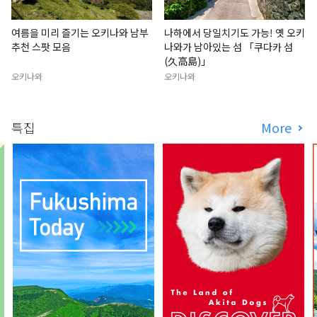
여름을 미리 즐기는 오키나와 남부
나하에서 당일치기도 가능! 옛 오키
추천 스팟 모음
나와가 남아있는 섬 「쿠다카 섬
(久高島)」
오키나와
오키나와
특집
More