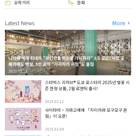
오락거리
문화
Latest News
More
나라에 세계 최대의 "무인양품 이온몰 가시하라" 3/1 오픈! 서점 및
북카페도 병설, 5만 권의 "가시하라 서점"도 출점
2025.02.13
스타벅스 리저브® 도쿄 로스터리 2025년 벚꽃 시
즌 한정 상품, 2월 로맨틱 출시!
2025.02.12
사이타마・가와고에에 「치이카와 모구모구 본
점」이 오픈!
2025.02.04