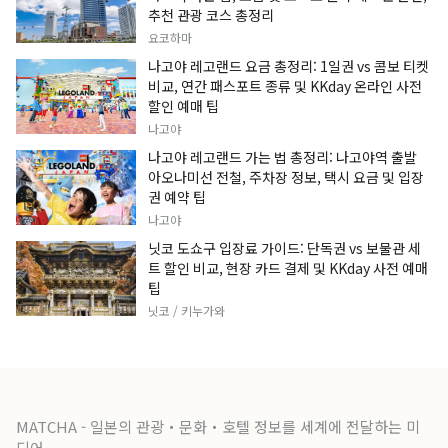
추천 관광 코스 총정리
요코하마
나고야 레고랜드 요금 총정리: 1일권 vs 콤보 티켓
비교, 연간 패스포트 종류 및 KKday 온라인 사전
할인 예매 팁
나고야
나고야 레고랜드 가는 법 총정리: 나고야역 출발
아오나미선 전철, 주차장 정보, 택시 요금 및 입장
권 예약 팁
나고야
닛코 도쇼구 입장료 가이드: 단독권 vs 보물관 세
트 할인 비교, 현장 카드 결제 및 KKday 사전 예매
팁
닛코 / 키누가와
MATCHA - 일본의 관광・문화・호텔 정보를 세계에 전달하는 미
디어