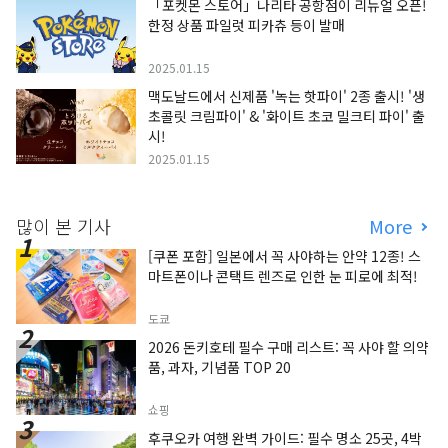
「포켓몬 스토어」나리타 공항점이 리뉴얼 오픈!
한정 상품 파일럿 피카츄 등이 발매
2025.01.15
맥도날드에서 신제품 '녹는 핫파이' 2종 출시! '생
초콜릿 크림파이' & '화이트 초코 밀크티 파이' 출
시!
2025.01.15
많이 본 기사
More
[쿠폰 포함] 일본에서 꼭 사야하는 안약 12종! 스
마트폰이나 콘택트 렌즈로 인한 눈 피로에 최적!
도쿄
2026 돈키호테 필수 구매 리스트: 꼭 사야 할 의약
품, 과자, 기념품 TOP 20
쇼핑
후쿠오카 여행 완벽 가이드: 필수 명소 25곳, 4박