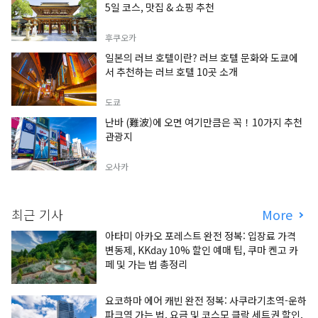
5일 코스, 맛집 & 쇼핑 추천
후쿠오카
일본의 러브 호텔이란? 러브 호텔 문화와 도쿄에
서 추천하는 러브 호텔 10곳 소개
도쿄
난바 (難波)에 오면 여기만큼은 꼭！10가지 추천
관광지
오사카
최근 기사
More
아타미 아카오 포레스트 완전 정복: 입장료 가격
변동제, KKday 10% 할인 예매 팁, 쿠마 켄고 카
페 및 가는 법 총정리
요코하마 에어 캐빈 완전 정복: 사쿠라기초역-운하
파크역 가는 법, 요금 및 코스모 클락 세트권 할인,