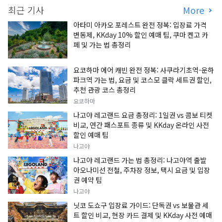
최근 기사
More
아타미 아카오 포레스트 완전 정복: 입장료 가격
변동제, KKday 10% 할인 예매 팁, 쿠마 켄고 카
페 및 가는 법 총정리
요코하마 에어 캐빈 완전 정복: 사쿠라기초역-운하
파크역 가는 법, 요금 및 코스모 클락 세트권 할인,
추천 관광 코스 총정리
요코하마
나고야 레고랜드 요금 총정리: 1일권 vs 콤보 티켓
비교, 연간 패스포트 종류 및 KKday 온라인 사전
할인 예매 팁
나고야
나고야 레고랜드 가는 법 총정리: 나고야역 출발
아오나미선 전철, 주차장 정보, 택시 요금 및 입장
권 예약 팁
나고야
닛코 도쇼구 입장료 가이드: 단독권 vs 보물관 세
트 할인 비교, 현장 카드 결제 및 KKday 사전 예매