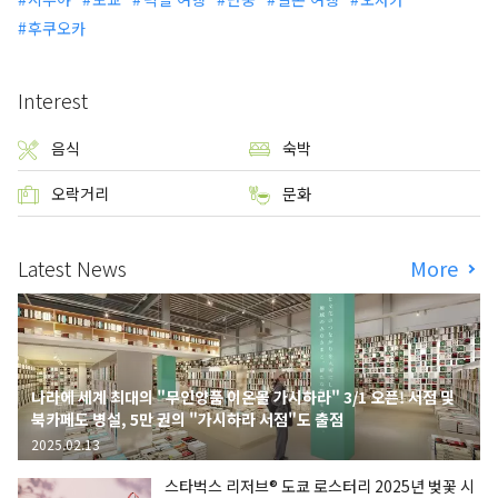
후쿠오카
Interest
음식
숙박
오락거리
문화
Latest News
More
나라에 세계 최대의 "무인양품 이온몰 가시하라" 3/1 오픈! 서점 및
북카페도 병설, 5만 권의 "가시하라 서점"도 출점
2025.02.13
스타벅스 리저브® 도쿄 로스터리 2025년 벚꽃 시