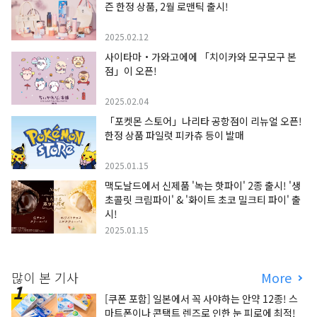
즌 한정 상품, 2월 로맨틱 출시!
2025.02.12
사이타마・가와고에에 「치이카와 모구모구 본
점」이 오픈!
2025.02.04
「포켓몬 스토어」나리타 공항점이 리뉴얼 오픈!
한정 상품 파일럿 피카츄 등이 발매
2025.01.15
맥도날드에서 신제품 '녹는 핫파이' 2종 출시! '생
초콜릿 크림파이' & '화이트 초코 밀크티 파이' 출
시!
2025.01.15
많이 본 기사
More
[쿠폰 포함] 일본에서 꼭 사야하는 안약 12종! 스
마트폰이나 콘택트 렌즈로 인한 눈 피로에 최적!