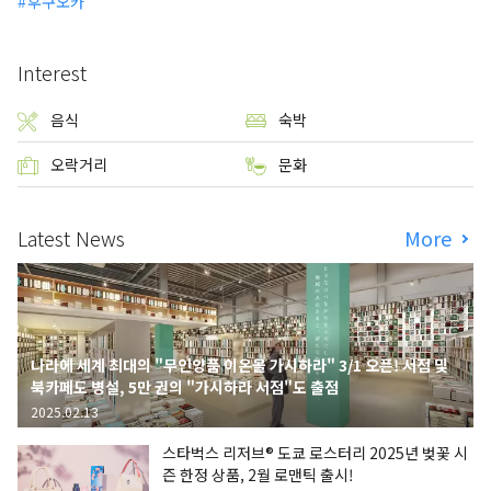
후쿠오카
Interest
음식
숙박
오락거리
문화
Latest News
More
나라에 세계 최대의 "무인양품 이온몰 가시하라" 3/1 오픈! 서점 및
북카페도 병설, 5만 권의 "가시하라 서점"도 출점
2025.02.13
스타벅스 리저브® 도쿄 로스터리 2025년 벚꽃 시
즌 한정 상품, 2월 로맨틱 출시!