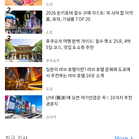
도쿄
2026 돈키호테 필수 구매 리스트: 꼭 사야 할 의약
품, 과자, 기념품 TOP 20
쇼핑
후쿠오카 여행 완벽 가이드: 필수 명소 25곳, 4박
5일 코스, 맛집 & 쇼핑 추천
후쿠오카
일본의 러브 호텔이란? 러브 호텔 문화와 도쿄에
서 추천하는 러브 호텔 10곳 소개
도쿄
난바 (難波)에 오면 여기만큼은 꼭！10가지 추천
관광지
오사카
최근 기사
More