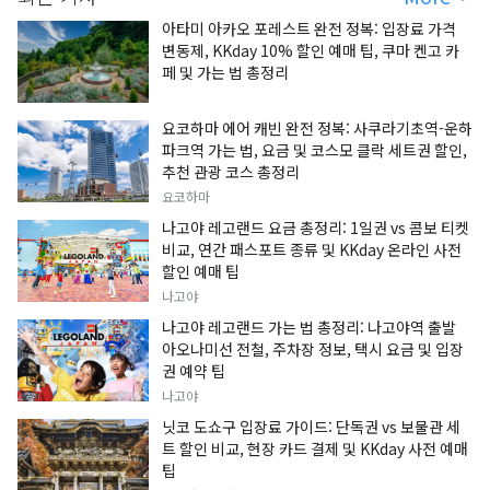
아타미 아카오 포레스트 완전 정복: 입장료 가격
변동제, KKday 10% 할인 예매 팁, 쿠마 켄고 카
페 및 가는 법 총정리
요코하마 에어 캐빈 완전 정복: 사쿠라기초역-운하
파크역 가는 법, 요금 및 코스모 클락 세트권 할인,
추천 관광 코스 총정리
요코하마
나고야 레고랜드 요금 총정리: 1일권 vs 콤보 티켓
비교, 연간 패스포트 종류 및 KKday 온라인 사전
할인 예매 팁
나고야
나고야 레고랜드 가는 법 총정리: 나고야역 출발
아오나미선 전철, 주차장 정보, 택시 요금 및 입장
권 예약 팁
나고야
닛코 도쇼구 입장료 가이드: 단독권 vs 보물관 세
트 할인 비교, 현장 카드 결제 및 KKday 사전 예매
팁