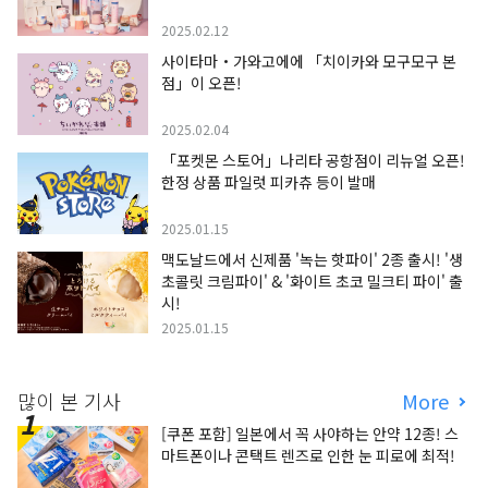
2025.02.12
사이타마・가와고에에 「치이카와 모구모구 본
점」이 오픈!
2025.02.04
「포켓몬 스토어」나리타 공항점이 리뉴얼 오픈!
한정 상품 파일럿 피카츄 등이 발매
2025.01.15
맥도날드에서 신제품 '녹는 핫파이' 2종 출시! '생
초콜릿 크림파이' & '화이트 초코 밀크티 파이' 출
시!
2025.01.15
많이 본 기사
More
[쿠폰 포함] 일본에서 꼭 사야하는 안약 12종! 스
마트폰이나 콘택트 렌즈로 인한 눈 피로에 최적!